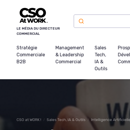
Panneau de gestion des cookies
LE MÉDIA DU DIRECTEUR
COMMERCIAL
Stratégie
Management
Sales
Prosp
Commerciale
& Leadership
Tech,
Déve
B2B
Commercial
IA &
Comm
Outils
CSO at WORK !
Sales Tech, IA & Outils
Intelligence Artificiel