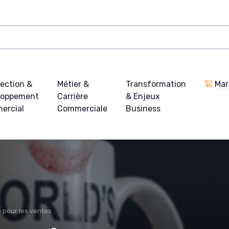
ection &
Métier &
Transformation
Mar
loppement
Carrière
& Enjeux
ercial
Commerciale
Business
le pour les ventes