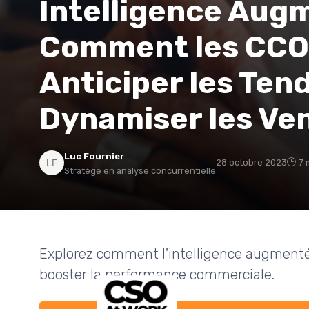
Intelligence Aug
Comment les CCO 
Anticiper les Ten
Dynamiser les Ve
Luc Fournier
28 octobre 2023
7 
Stratège en analyse concurrentielle
Explorez comment l'intelligence augmentée
booster la performance commerciale.