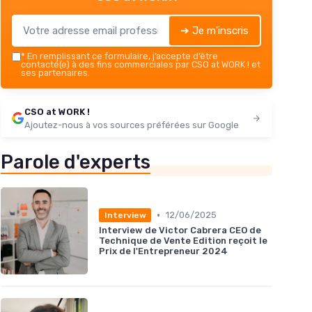
➔ Je m'inscris
*
En remplissant ce formulaire, j’accepte d’être
contacté(e) à des fins commerciales par CSO at WORK ! et
ses partenaires.
CSO at WORK !
Ajoutez-nous à vos sources préférées sur Google
Parole d'experts
•
12/06/2025
Interview
Interview de Victor Cabrera CEO de
Technique de Vente Edition reçoit le
Prix de l'Entrepreneur 2024