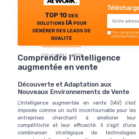
Télécharge
TOP 10 des
solutions IA pour
générer des leads de
*
En remplissant
qualité
commerciales p
CSO at WORK ! — 2026
Comprendre l'intelligence
augmentée en vente
Découverte et Adaptation aux
Nouveaux Environnements de Vente
L'intelligence augmentée en vente (IAV) s'est
imposée comme un outil incontournable pour les
entreprises cherchant à améliorer leur
compétitivité et leur efficacité. Il s'agit d'une
combinaison stratégique de technologies