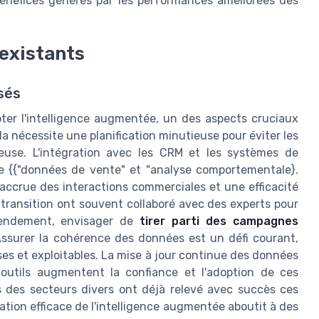
 bénéfices générés par les performances améliorées des
 existants
sés
ter l'intelligence augmentée, un des aspects cruciaux
a nécessite une planification minutieuse pour éviter les
euse. L'intégration avec les CRM et les systèmes de
 {{"données de vente" et "analyse comportementale}.
 accrue des interactions commerciales et une efficacité
e transition ont souvent collaboré avec des experts pour
rendement, envisager de
tirer parti des campagnes
ssurer la cohérence des données est un défi courant,
ses et exploitables. La mise à jour continue des données
s outils augmentent la confiance et l'adoption de ces
s des secteurs divers ont déjà relevé avec succès ces
ration efficace de l'intelligence augmentée aboutit à des