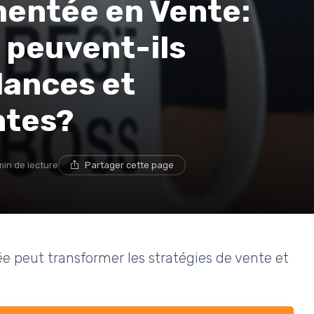
mentée en Vente:
peuvent-ils
dances et
ntes?
min de lecture
Partager cette page
 peut transformer les stratégies de vente et