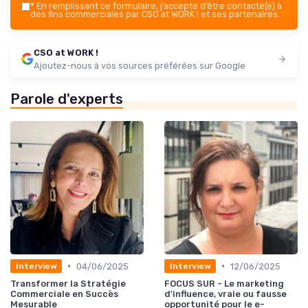
*
En remplissant ce formulaire, j’accepte d’être contacté(e) à
des fins commerciales par CSO at WORK ! et ses partenaires.
CSO at WORK !
Ajoutez-nous à vos sources préférées sur Google
Parole d'experts
•
•
04/06/2025
12/06/2025
Interview
Interview
Transformer la Stratégie
FOCUS SUR - Le marketing
Commerciale en Succès
d'influence, vraie ou fausse
Mesurable
opportunité pour le e-