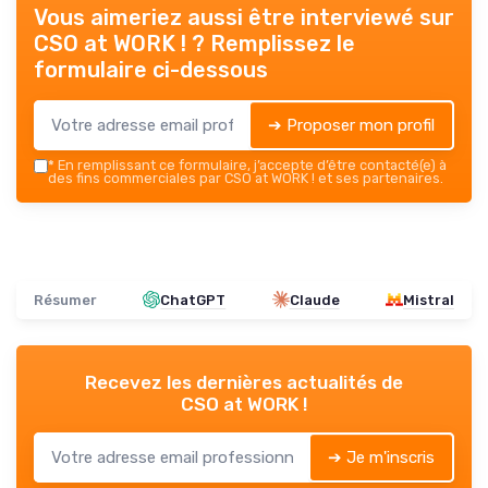
Vous aimeriez aussi être interviewé sur
CSO at WORK !
? Remplissez le
formulaire ci-dessous
➔ Proposer mon profil
*
En remplissant ce formulaire, j’accepte d’être contacté(e) à
des fins commerciales par CSO at WORK ! et ses partenaires.
Résumer
ChatGPT
Claude
Mistral
Recevez les dernières actualités de
CSO at WORK !
➔ Je m'inscris