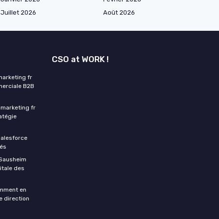
Juillet 2026
Août 2026
CSO at WORK !
arketing fr
mmerciale B2B
marketing fr
ratégie
Salesforce
rés
à Sausheim
itale des
comment en
e direction