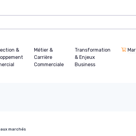
ection &
Métier &
Transformation
Mar
loppement
Carrière
& Enjeux
ercial
Commerciale
Business
eaux marchés