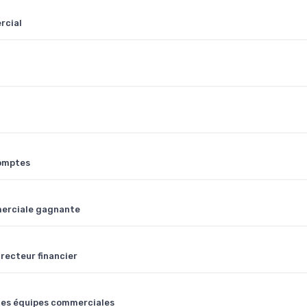
rcial
comptes
mmerciale gagnante
irecteur financier
 des équipes commerciales