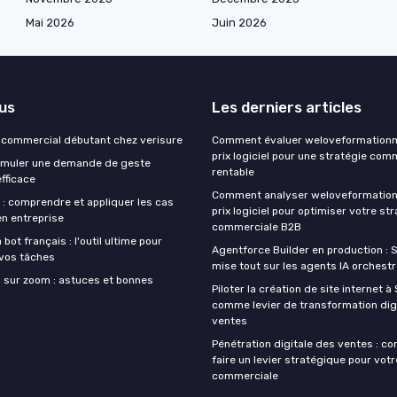
Mai 2026
Juin 2026
lus
Les derniers articles
u commercial débutant chez verisure
Comment évaluer weloveformationm
prix logiciel pour une stratégie co
muler une demande de geste
rentable
fficace
Comment analyser weloveformation
 : comprendre et appliquer les cas
prix logiciel pour optimiser votre st
 en entreprise
commerciale B2B
bot français : l'outil ultime pour
Agentforce Builder en production : 
vos tâches
mise tout sur les agents IA orchest
n sur zoom : astuces et bonnes
Piloter la création de site internet 
comme levier de transformation dig
ventes
Pénétration digitale des ventes : 
faire un levier stratégique pour votr
commerciale