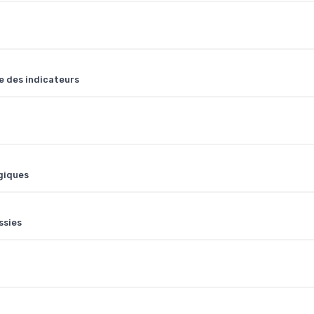
se des indicateurs
égiques
ssies