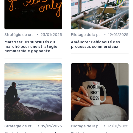
•
•
Stratégie de croissance B2B
23/01/2025
Pilotage de la performance commerciale
19/01/2025
Maîtriser les subtilités du
Améliorer l'efficacité des
marché pour une stratégie
processus commerciaux
commerciale gagnante
•
•
Stratégie de croissance B2B
19/01/2025
Pilotage de la performance commerciale
13/01/2025