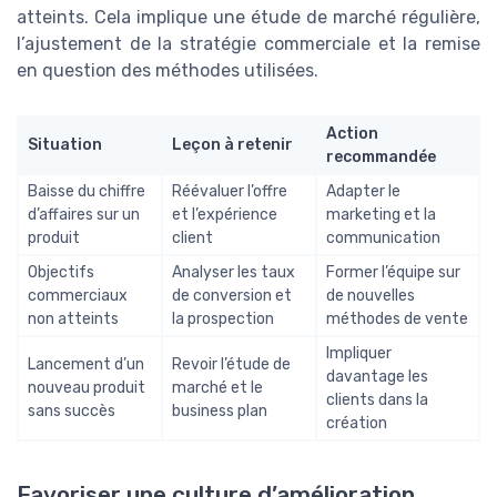
atteints. Cela implique une étude de marché régulière,
l’ajustement de la stratégie commerciale et la remise
en question des méthodes utilisées.
Action
Situation
Leçon à retenir
recommandée
Baisse du chiffre
Réévaluer l’offre
Adapter le
d’affaires sur un
et l’expérience
marketing et la
produit
client
communication
Objectifs
Analyser les taux
Former l’équipe sur
commerciaux
de conversion et
de nouvelles
non atteints
la prospection
méthodes de vente
Impliquer
Lancement d’un
Revoir l’étude de
davantage les
nouveau produit
marché et le
clients dans la
sans succès
business plan
création
Favoriser une culture d’amélioration