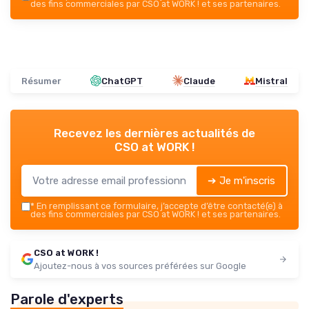
des fins commerciales par CSO at WORK ! et ses partenaires.
Résumer
ChatGPT
Claude
Mistral
Recevez les dernières actualités de
CSO at WORK !
➔ Je m'inscris
*
En remplissant ce formulaire, j’accepte d’être contacté(e) à
des fins commerciales par CSO at WORK ! et ses partenaires.
CSO at WORK !
Ajoutez-nous à vos sources préférées sur Google
Parole d'experts