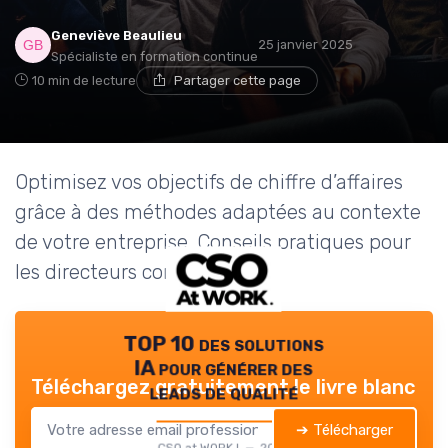
Geneviève Beaulieu
25 janvier 2025
Spécialiste en formation continue
10 min de lecture
Partager cette page
Optimisez vos objectifs de chiffre d’affaires
grâce à des méthodes adaptées au contexte
de votre entreprise. Conseils pratiques pour
les directeurs commerciaux.
TOP 10 des solutions
IA pour générer des
Téléchargez gratuitement le livre blanc
leads de qualité
➔ Télécharger
CSO at WORK ! — 2026