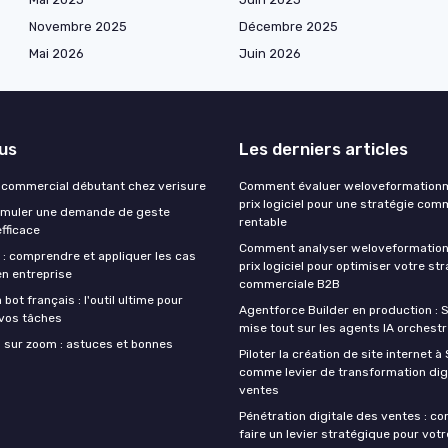
Novembre 2025
Décembre 2025
Mai 2026
Juin 2026
lus
Les derniers articles
u commercial débutant chez verisure
Comment évaluer weloveformationm
prix logiciel pour une stratégie co
muler une demande de geste
rentable
fficace
Comment analyser weloveformation
 : comprendre et appliquer les cas
prix logiciel pour optimiser votre st
 en entreprise
commerciale B2B
bot français : l'outil ultime pour
Agentforce Builder en production : 
vos tâches
mise tout sur les agents IA orchest
n sur zoom : astuces et bonnes
Piloter la création de site internet 
comme levier de transformation dig
ventes
Pénétration digitale des ventes : 
faire un levier stratégique pour votr