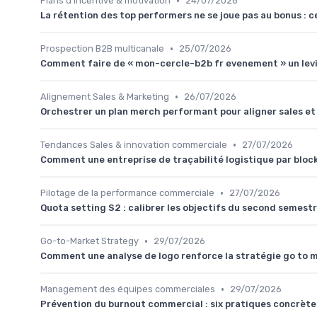
•
Plans d’incentive & motivation
24/07/2026
La rétention des top performers ne se joue pas au bonus : 
•
Prospection B2B multicanale
25/07/2026
Comment faire de « mon-cercle-b2b fr evenement » un levi
•
Alignement Sales & Marketing
26/07/2026
Orchestrer un plan merch performant pour aligner sales e
•
Tendances Sales & innovation commerciale
27/07/2026
Comment une entreprise de traçabilité logistique par blo
•
Pilotage de la performance commerciale
27/07/2026
Quota setting S2 : calibrer les objectifs du second semes
•
Go-to-Market Strategy
29/07/2026
Comment une analyse de logo renforce la stratégie go to 
•
Management des équipes commerciales
29/07/2026
Prévention du burnout commercial : six pratiques concrèt