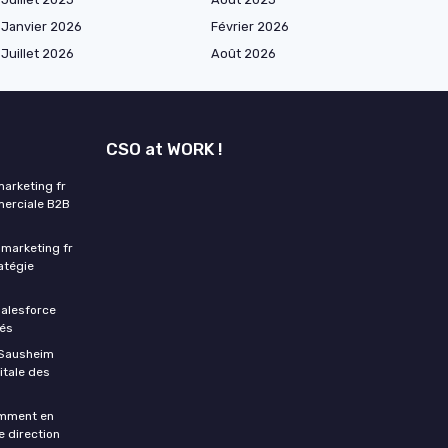
Janvier 2026
Février 2026
Juillet 2026
Août 2026
CSO at WORK !
arketing fr
mmerciale B2B
marketing fr
ratégie
Salesforce
rés
à Sausheim
itale des
comment en
e direction