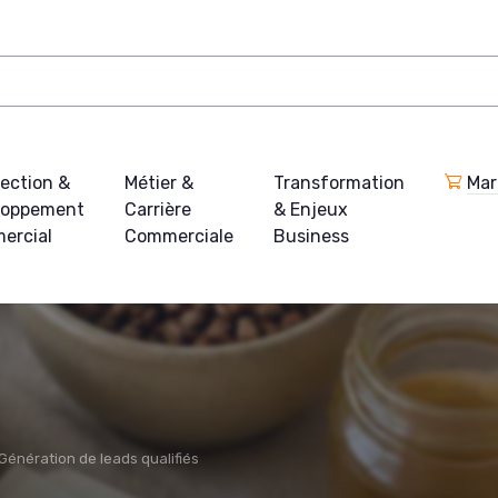
ection &
Métier &
Transformation
Mar
loppement
Carrière
& Enjeux
ercial
Commerciale
Business
Génération de leads qualifiés