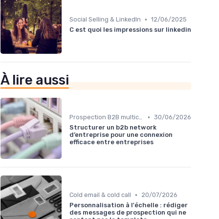
•
Social Selling & LinkedIn
12/06/2025
C est quoi les impressions sur linkedin
À lire aussi
•
Prospection B2B multicanale
30/06/2026
Structurer un b2b network
d’entreprise pour une connexion
efficace entre entreprises
•
Cold email & cold call
20/07/2026
Personnalisation à l'échelle : rédiger
des messages de prospection qui ne