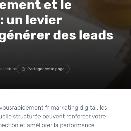
ement et le
: un levier
générer des leads
de lecture
Partager cette page
usrapidement fr marketing digital, les
elle structurée peuvent renforcer votre
pection et améliorer la performance