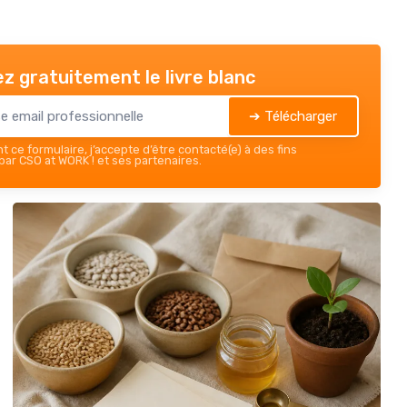
z gratuitement le livre blanc
➔ Télécharger
 ce formulaire, j’accepte d’être contacté(e) à des fins
ar CSO at WORK ! et ses partenaires.