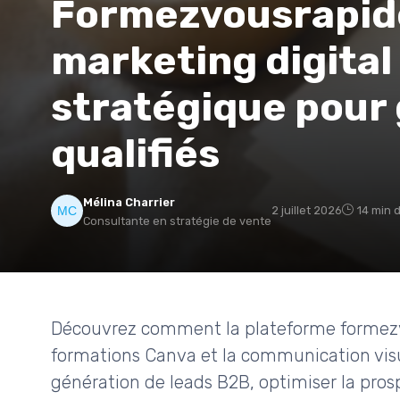
Formezvousrapid
marketing digital 
stratégique pour 
qualifiés
Mélina Charrier
2 juillet 2026
14 min 
Consultante en stratégie de vente
Découvrez comment la plateforme formezvo
formations Canva et la communication visu
génération de leads B2B, optimiser la pros