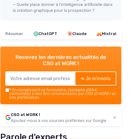
— Quelle place donner à l’intelligence artificielle dans
la création graphique pour la prospection ?
Résumer
ChatGPT
Claude
Mistral
Recevez les dernières actualités de
CSO at WORK !
➔ Je m'inscris
*
En remplissant ce formulaire, j’accepte d’être
contacté(e) à des fins commerciales par CSO at WORK ! et
ses partenaires.
CSO at WORK !
Ajoutez-nous à vos sources préférées sur Google
Parole d'experts