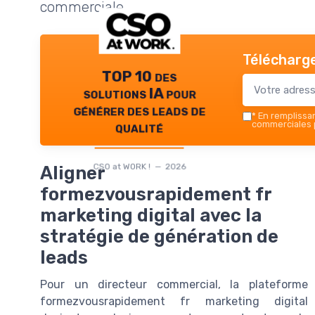
commerciale.
Télécharge
TOP 10 des
solutions IA pour
générer des leads de
*
En remplissant
qualité
commerciales p
CSO at WORK ! — 2026
Aligner
formezvousrapidement fr
marketing digital avec la
stratégie de génération de
leads
Pour un directeur commercial, la plateforme
formezvousrapidement fr marketing digital