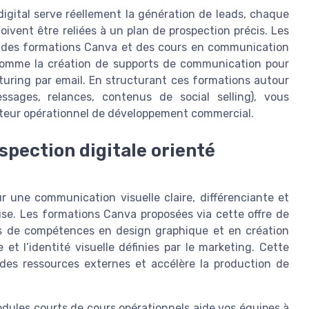
igital serve réellement la génération de leads, chaque
ivent être reliées à un plan de prospection précis. Les
e des formations Canva et des cours en communication
 comme la création de supports de communication pour
uring par email. En structurant ces formations autour
sages, relances, contenus de social selling), vous
oteur opérationnel de développement commercial.
spection digitale orienté
r une communication visuelle claire, différenciante et
rise. Les formations Canva proposées via cette offre de
es de compétences en design graphique et en création
et l’identité visuelle définies par le marketing. Cette
es ressources externes et accélère la production de
dules courts de cours opérationnels aide vos équipes à