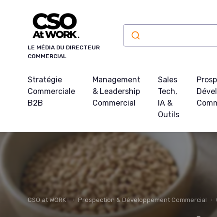
Panneau de gestion des cookies
LE MÉDIA DU DIRECTEUR
COMMERCIAL
Stratégie
Management
Sales
Prosp
Commerciale
& Leadership
Tech,
Déve
B2B
Commercial
IA &
Comm
Outils
CSO at WORK !
Prospection & Développement Commercial