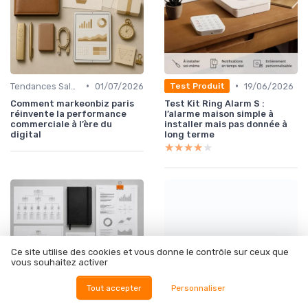
•
•
Tendances Sales & innovation commerciale
01/07/2026
19/06/2026
Test Produit
Comment markeonbiz paris
Test Kit Ring Alarm S :
réinvente la performance
l’alarme maison simple à
commerciale à l’ère du
installer mais pas donnée à
digital
long terme
★★★★★
★★★★★
NRR et expansion
Ce site utilise des cookies et vous donne le contrôle sur ceux que
revenue :...
vous souhaitez activer
Tout accepter
Personnaliser