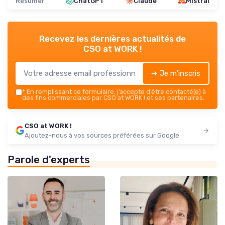
Résumer
ChatGPT
Claude
Mistral
Recevez les dernières actualités de
CSO at WORK !
➔ Je m'inscris
*
En remplissant ce formulaire, j’accepte d’être contacté(e) à
des fins commerciales par CSO at WORK ! et ses partenaires.
CSO at WORK !
Ajoutez-nous à vos sources préférées sur Google
Parole d'experts