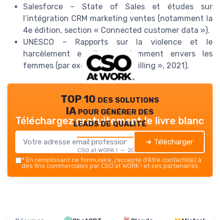
Salesforce – State of Sales et études sur
l’intégration CRM marketing ventes (notamment la
4e édition, section « Connected customer data »).
UNESCO – Rapports sur la violence et le
harcèlement en ligne, notamment envers les
femmes (par exemple « The Chilling », 2021).
TOP 10 des solutions
IA pour générer des
Téléchargez gratuitement le livre blanc
leads de qualité
➔ Télécharger
CSO at WORK ! — 2026
*
En remplissant ce formulaire, j’accepte d’être contacté(e) à
des fins commerciales par CSO at WORK ! et ses partenaires.