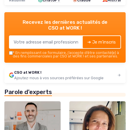
Résumer
ChatGPT
Claude
Mistral
Recevez les dernières actualités de
CSO at WORK !
➔ Je m'inscris
*
En remplissant ce formulaire, j’accepte d’être contacté(e) à
des fins commerciales par CSO at WORK ! et ses partenaires.
CSO at WORK !
Ajoutez-nous à vos sources préférées sur Google
Parole d'experts