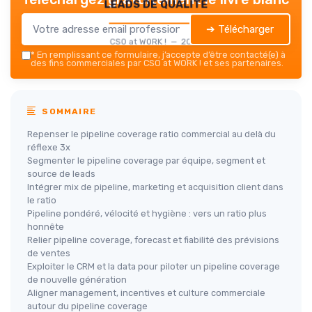
leads de qualité
➔ Télécharger
CSO at WORK ! — 2026
*
En remplissant ce formulaire, j’accepte d’être contacté(e) à
des fins commerciales par CSO at WORK ! et ses partenaires.
SOMMAIRE
Repenser le pipeline coverage ratio commercial au delà du
réflexe 3x
Segmenter le pipeline coverage par équipe, segment et
source de leads
Intégrer mix de pipeline, marketing et acquisition client dans
le ratio
Pipeline pondéré, vélocité et hygiène : vers un ratio plus
honnête
Relier pipeline coverage, forecast et fiabilité des prévisions
de ventes
Exploiter le CRM et la data pour piloter un pipeline coverage
de nouvelle génération
Aligner management, incentives et culture commerciale
autour du pipeline coverage