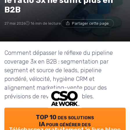
le ratio 3x ne suffit plus en
B2B
27 mai 2026
16 min de lecture
Partager cette page
Comment dépasser le réflexe du pipeline
coverage 3x en B2B : segmentation par
segment et source de leads, pipeline
pondéré, vélocité, hygiène CRM et
alignement marketing-vente pour des
prévisions de revenus plus fiables.
TOP 10 des solutions
IA pour générer des
Téléchargez gratuitement le livre blanc