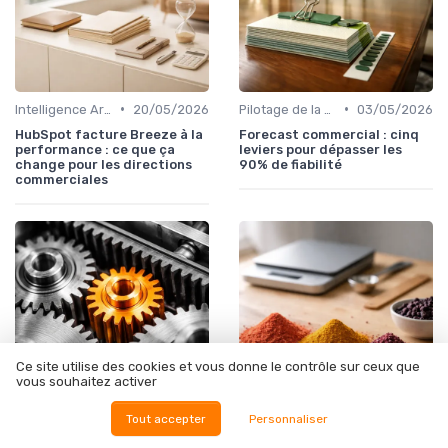
•
•
Intelligence Artificielle pour les ventes
20/05/2026
Pilotage de la performance commerciale
03/05/2026
HubSpot facture Breeze à la
Forecast commercial : cinq
performance : ce que ça
leviers pour dépasser les
change pour les directions
90% de fiabilité
commerciales
Ce site utilise des cookies et vous donne le contrôle sur ceux que
vous souhaitez activer
Tout accepter
Personnaliser
•
•
Intelligence Artificielle pour les ventes
29/04/2026
Data, KPI & reporting commercial
22/04/2026