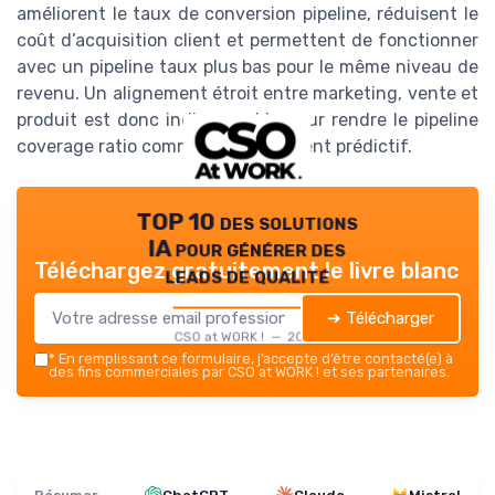
améliorent le taux de conversion pipeline, réduisent le
coût d’acquisition client et permettent de fonctionner
avec un pipeline taux plus bas pour le même niveau de
revenu. Un alignement étroit entre marketing, vente et
produit est donc indispensable pour rendre le pipeline
coverage ratio commercial réellement prédictif.
TOP 10 des solutions
IA pour générer des
Téléchargez gratuitement le livre blanc
leads de qualité
➔ Télécharger
CSO at WORK ! — 2026
*
En remplissant ce formulaire, j’accepte d’être contacté(e) à
des fins commerciales par CSO at WORK ! et ses partenaires.