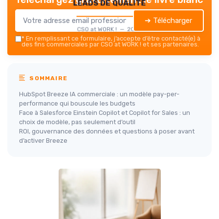
leads de qualité
➔ Télécharger
CSO at WORK ! — 2026
*
En remplissant ce formulaire, j’accepte d’être contacté(e) à
des fins commerciales par CSO at WORK ! et ses partenaires.
SOMMAIRE
HubSpot Breeze IA commerciale : un modèle pay-per-
performance qui bouscule les budgets
Face à Salesforce Einstein Copilot et Copilot for Sales : un
choix de modèle, pas seulement d’outil
ROI, gouvernance des données et questions à poser avant
d’activer Breeze