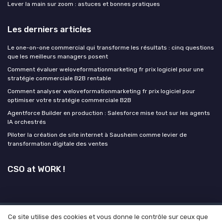
Lever la main sur zoom : astuces et bonnes pratiques
Les derniers articles
Le one-on-one commercial qui transforme les résultats : cinq questions
que les meilleurs managers posent
Comment évaluer weloveformationmarketing fr prix logiciel pour une
stratégie commerciale B2B rentable
Comment analyser weloveformationmarketing fr prix logiciel pour
optimiser votre stratégie commerciale B2B
Agentforce Builder en production : Salesforce mise tout sur les agents
IA orchestrés
Piloter la création de site internet à Sausheim comme levier de
transformation digitale des ventes
CSO at WORK !
Ce site utilise des cookies et vous donne le contrôle sur ceux que
Mentions légales
Politique de confidentialité
Grande