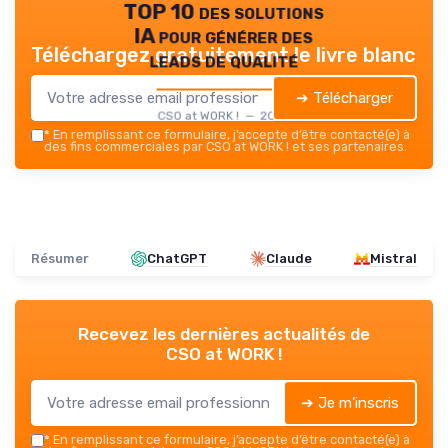
TOP 10 des solutions
IA pour générer des
Téléchargez gratuitement le livre blanc
leads de qualité
➔ Télécharger
CSO at WORK ! — 2026
*
En remplissant ce formulaire, j’accepte d’être contacté(e) à
des fins commerciales par CSO at WORK ! et ses partenaires.
Résumer
ChatGPT
Claude
Mistral
Recevez les dernières actualités de
CSO at WORK !
➔ Je m'inscris
*
En remplissant ce formulaire, j’accepte d’être contacté(e) à