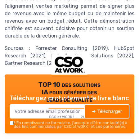
l’alignement ventes marketing permet de signer plus
de revenus avec le même budget ou de maintenir les
revenus avec un budget réduit. Cette démonstration
chiffrée est souvent décisive pour obtenir un soutien
durable de la direction générale.
Sources : Forrester Consulting (2019), HubSpot
Research (2021), LinkedIn Sales Solutions (2022),
Gartner Research (2020)
TOP 10 des solutions
IA pour générer des
Téléchargez gratuitement le livre blanc
leads de qualité
➔ Télécharger
CSO at WORK ! — 2026
*
En remplissant ce formulaire, j’accepte d’être contacté(e) à
des fins commerciales par CSO at WORK ! et ses partenaires.