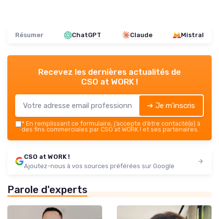
Résumer
ChatGPT
Claude
Mistral
Recevez les dernières actualités de
CSO at WORK !
➔ Je m'inscris
*
En remplissant ce formulaire, j’accepte d’être contacté(e) à
des fins commerciales par CSO at WORK ! et ses partenaires.
CSO at WORK !
Ajoutez-nous à vos sources préférées sur Google
Parole d'experts