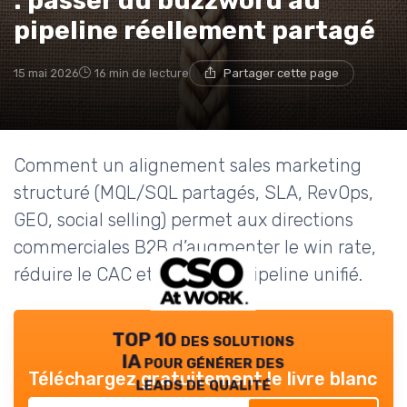
: passer du buzzword au
pipeline réellement partagé
15 mai 2026
16 min de lecture
Partager cette page
Comment un alignement sales marketing
structuré (MQL/SQL partagés, SLA, RevOps,
GEO, social selling) permet aux directions
commerciales B2B d’augmenter le win rate,
réduire le CAC et piloter un pipeline unifié.
TOP 10 des solutions
IA pour générer des
Téléchargez gratuitement le livre blanc
leads de qualité