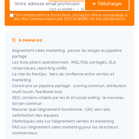
➔ Télécharger
CSO at WORK ! — 2026
*
En remplissant ce formulaire, j’accepte d’être contacté(e) à
des fins commerciales par CSO at WORK ! et ses partenaires.
SOMMAIRE
Alignement sales marketing : passer du slogan au pipeline
partagé
Les trois piliers opérationnels : MQL/SQL partagés, SLA
réciproques, reporting unifié
Le rôle du RevOps : tiers de confiance entre ventes et
marketing
Construire un pipeline partagé : scoring commun, attribution
multi touch, feedback loop
GEO, contenu citable par les IA et social selling : le nouveau
terrain commun
Mesurer que l’alignement fonctionne : CAC, win rate,
satisfaction des équipes
Statistiques clés sur l’alignement ventes et marketing
FAQ sur l’alignement sales marketing pour les directeurs
commerciaux