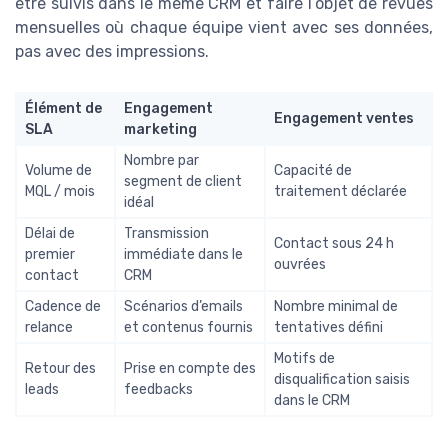
être suivis dans le même CRM et faire l’objet de revues
mensuelles où chaque équipe vient avec ses données,
pas avec des impressions.
Élément de
Engagement
Engagement ventes
SLA
marketing
Nombre par
Volume de
Capacité de
segment de client
MQL / mois
traitement déclarée
idéal
Délai de
Transmission
Contact sous 24 h
premier
immédiate dans le
ouvrées
contact
CRM
Cadence de
Scénarios d’emails
Nombre minimal de
relance
et contenus fournis
tentatives défini
Motifs de
Retour des
Prise en compte des
disqualification saisis
leads
feedbacks
dans le CRM