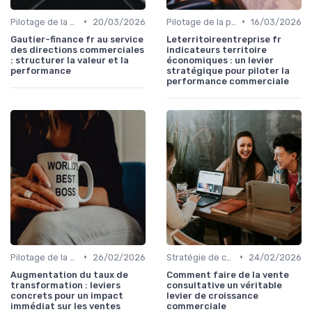
•
•
Pilotage de la performance commerciale
20/03/2026
Pilotage de la performance commerciale
16/03/2026
Gautier-finance fr au service
Leterritoireentreprise fr
des directions commerciales
indicateurs territoire
: structurer la valeur et la
économiques : un levier
performance
stratégique pour piloter la
performance commerciale
•
•
Pilotage de la performance commerciale
26/02/2026
Stratégie de croissance B2B
24/02/2026
Augmentation du taux de
Comment faire de la vente
transformation : leviers
consultative un véritable
concrets pour un impact
levier de croissance
immédiat sur les ventes
commerciale