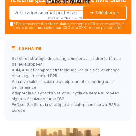
leads de qualité
➔ Télécharger
CSO at WORK ! — 2026
*
En remplissant ce formulaire, j’accepte d’être contacté(e) à
des fins commerciales par CSO at WORK ! et ses partenaires.
SOMMAIRE
SaaStr et stratégie de scaling commercial : cadrer le terrain
de jeu européen
ABM, ABX et comptes stratégiques : ce que SaaStr change
pour le go to market B2B
AI native sales, discipline du pipeline et marketing de la
performance
Adapter les playbooks SaaStr au cycle de vente européen :
signaux à suivre pour le CCO
FAQ sur SaaStr et la stratégie de scaling commercial B2B en
Europe