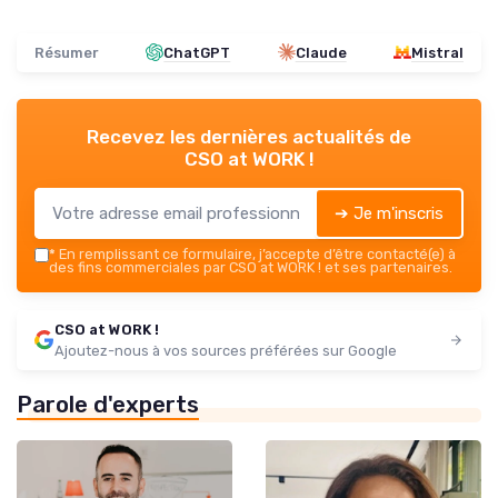
Résumer
ChatGPT
Claude
Mistral
Recevez les dernières actualités de
CSO at WORK !
➔ Je m'inscris
*
En remplissant ce formulaire, j’accepte d’être contacté(e) à
des fins commerciales par CSO at WORK ! et ses partenaires.
CSO at WORK !
Ajoutez-nous à vos sources préférées sur Google
Parole d'experts