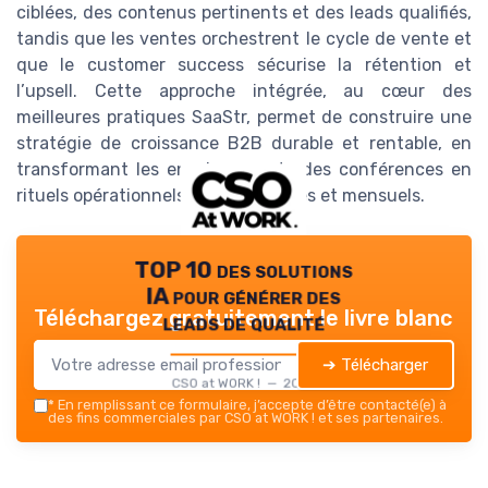
ciblées, des contenus pertinents et des leads qualifiés,
tandis que les ventes orchestrent le cycle de vente et
que le customer success sécurise la rétention et
l’upsell. Cette approche intégrée, au cœur des
meilleures pratiques SaaStr, permet de construire une
stratégie de croissance B2B durable et rentable, en
transformant les enseignements des conférences en
rituels opérationnels hebdomadaires et mensuels.
TOP 10 des solutions
IA pour générer des
Téléchargez gratuitement le livre blanc
leads de qualité
➔ Télécharger
CSO at WORK ! — 2026
*
En remplissant ce formulaire, j’accepte d’être contacté(e) à
des fins commerciales par CSO at WORK ! et ses partenaires.