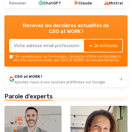
Résumer
ChatGPT
Claude
Mistral
Recevez les dernières actualités de
CSO at WORK !
➔ Je m'inscris
*
En remplissant ce formulaire, j’accepte d’être contacté(e) à
des fins commerciales par CSO at WORK ! et ses partenaires.
CSO at WORK !
Ajoutez-nous à vos sources préférées sur Google
Parole d'experts