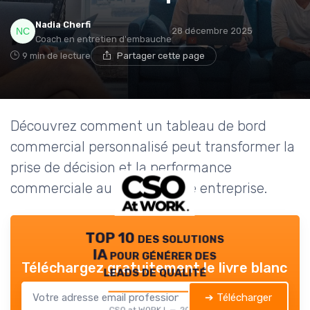
Nadia Cherfi
28 décembre 2025
Coach en entretien d'embauche
9 min de lecture
Partager cette page
Découvrez comment un tableau de bord
commercial personnalisé peut transformer la
prise de décision et la performance
commerciale au sein de votre entreprise.
TOP 10 des solutions
IA pour générer des
Téléchargez gratuitement le livre blanc
leads de qualité
➔ Télécharger
CSO at WORK ! — 2026