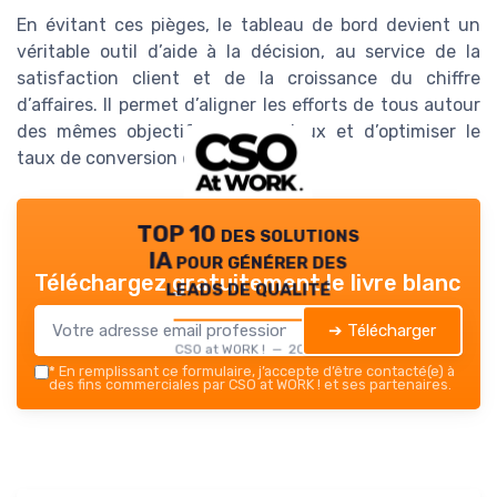
En évitant ces pièges, le tableau de bord devient un
véritable outil d’aide à la décision, au service de la
satisfaction client et de la croissance du chiffre
d’affaires. Il permet d’aligner les efforts de tous autour
des mêmes objectifs commerciaux et d’optimiser le
taux de conversion des affaires.
TOP 10 des solutions
IA pour générer des
Téléchargez gratuitement le livre blanc
leads de qualité
➔ Télécharger
CSO at WORK ! — 2026
*
En remplissant ce formulaire, j’accepte d’être contacté(e) à
des fins commerciales par CSO at WORK ! et ses partenaires.