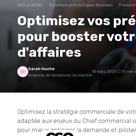
CSO at WORK !
Transformation & Enjeux Business
Prévisio
Optimisez vos pré
pour booster votr
d'affaires
Sarah Huche
18 mars 2025
10 min 
Analyste de tendances du marché
Optimisez la stratégie commerciale de votr
adaptée aux enjeux du Chief commercial o
pour mieux anticiper la demande et piloter 