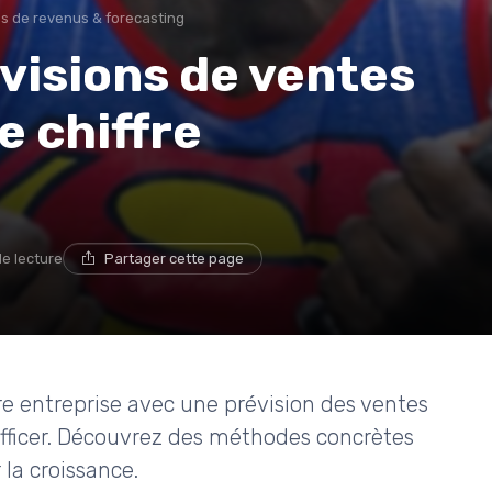
ns de revenus & forecasting
visions de ventes
e chiffre
de lecture
Partager cette page
e entreprise avec une prévision des ventes
fficer. Découvrez des méthodes concrètes
la croissance.