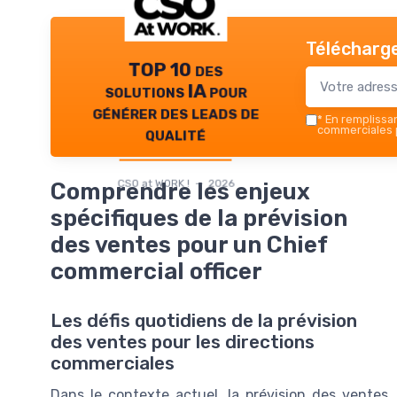
Télécharge
TOP 10 des
solutions IA pour
générer des leads de
*
En remplissant
qualité
commerciales p
CSO at WORK ! — 2026
Comprendre les enjeux
spécifiques de la prévision
des ventes pour un Chief
commercial officer
Les défis quotidiens de la prévision
des ventes pour les directions
commerciales
Dans le contexte actuel, la prévision des ventes