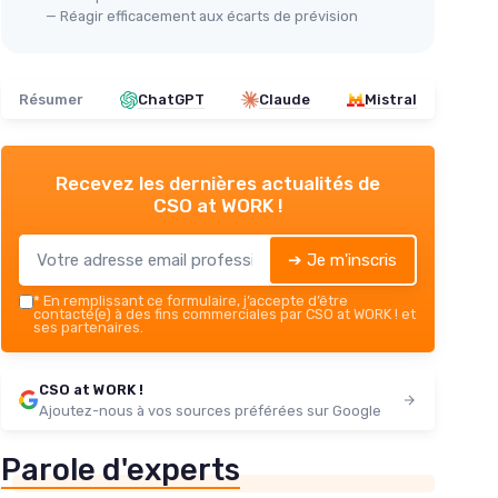
— Réagir efficacement aux écarts de prévision
Résumer
ChatGPT
Claude
Mistral
Recevez les dernières actualités de
CSO at WORK !
➔ Je m'inscris
*
En remplissant ce formulaire, j’accepte d’être
contacté(e) à des fins commerciales par CSO at WORK ! et
ses partenaires.
CSO at WORK !
Ajoutez-nous à vos sources préférées sur Google
Parole d'experts