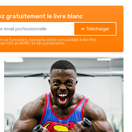
z gratuitement le livre blanc
➔ Télécharger
 ce formulaire, j’accepte d’être contacté(e) à des fins
ar CSO at WORK ! et ses partenaires.