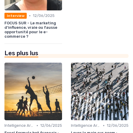
•
12/06/2025
Interview
FOCUS SUR - Le marketing
d'influence, vraie ou fausse
opportunité pour le e-
commerce ?
Les plus lus
•
•
Intelligence Artificielle pour les ventes
12/06/2025
Intelligence Artificielle pour les ventes
12/06/2025
Excel formula bot français :
Lever la main sur zoom :