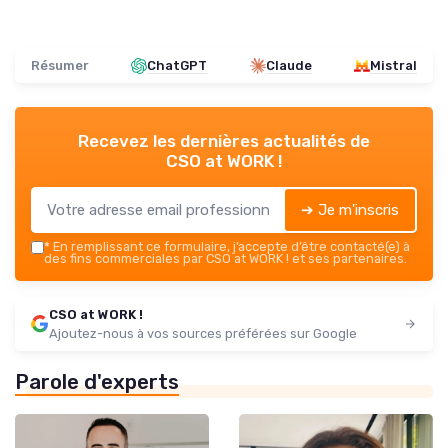
Résumer
ChatGPT
Claude
Mistral
Recevez les dernières actualités de
CSO at WORK !
➔ Je m'inscris
*
En remplissant ce formulaire, j’accepte d’être contacté(e) à
des fins commerciales par CSO at WORK ! et ses partenaires.
CSO at WORK !
Ajoutez-nous à vos sources préférées sur Google
Parole d'experts