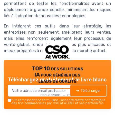
permettent de tester les fonctionnalités avant un
déploiement à grande échelle, minimisant les risques
liés à l'adoption de nouvelles technologies.
En intégrant ces outils dans leur stratégie, les
entreprises non seulement améliorent leurs ventes,
mais elles renforcent également leur processus de
vente global, rendant leurs équipes plus efficaces et
mieux préparées à relever les défis du marché actuel.
TOP 10 des solutions
IA pour générer des
Téléchargez gratuitement le livre blanc
leads de qualité
➔ Télécharger
CSO at WORK ! — 2026
*
En remplissant ce formulaire, j’accepte d’être contacté(e) à
des fins commerciales par CSO at WORK ! et ses partenaires.