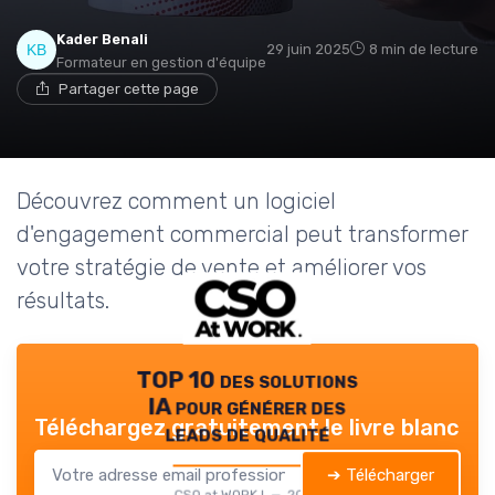
Kader Benali
29 juin 2025
8 min de lecture
Formateur en gestion d'équipe
Partager cette page
Découvrez comment un logiciel
d'engagement commercial peut transformer
votre stratégie de vente et améliorer vos
résultats.
TOP 10 des solutions
IA pour générer des
Téléchargez gratuitement le livre blanc
leads de qualité
➔ Télécharger
CSO at WORK ! — 2026