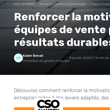
CSO at WORK !
Métier & Carrière Commerciale
Plans d’ince
Renforcer la moti
équipes de vente 
résultats durable
Kader Benali
8 janvier 2026
10 min de
Formateur en gestion d'équipe
Découvrez comment renforcer la motivatio
entreprise grâce à des leviers adaptés, des 