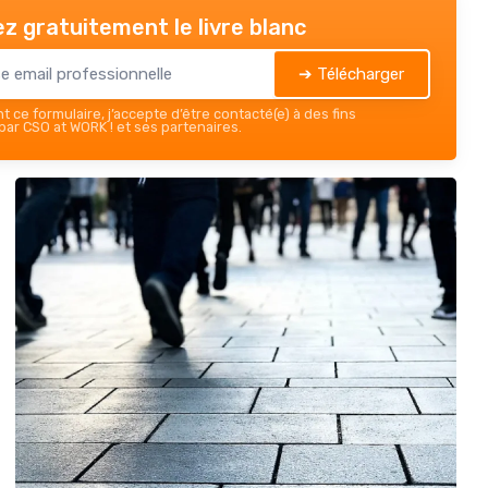
z gratuitement le livre blanc
➔ Télécharger
 ce formulaire, j’accepte d’être contacté(e) à des fins
ar CSO at WORK ! et ses partenaires.