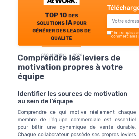
Télécharge
TOP 10 des
solutions IA pour
générer des leads de
*
En remplissant
qualité
commerciales p
CSO at WORK ! — 2026
Comprendre les leviers de
motivation propres à votre
équipe
Identifier les sources de motivation
au sein de l’équipe
Comprendre ce qui motive réellement chaque
membre de l’équipe commerciale est essentiel
pour bâtir une dynamique de vente durable.
Chaque collaborateur possède ses propres leviers