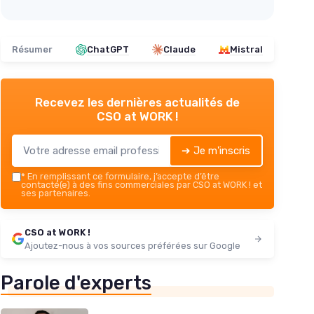
Résumer
ChatGPT
Claude
Mistral
Recevez les dernières actualités de
CSO at WORK !
➔ Je m'inscris
*
En remplissant ce formulaire, j’accepte d’être
contacté(e) à des fins commerciales par CSO at WORK ! et
ses partenaires.
CSO at WORK !
Ajoutez-nous à vos sources préférées sur Google
Parole d'experts