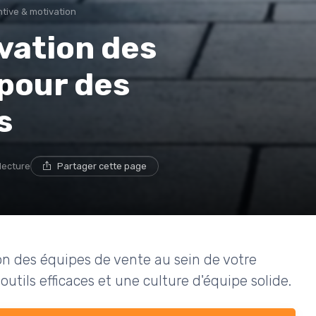
ntive & motivation
vation des
pour des
s
 lecture
Partager cette page
n des équipes de vente au sein de votre
outils efficaces et une culture d'équipe solide.