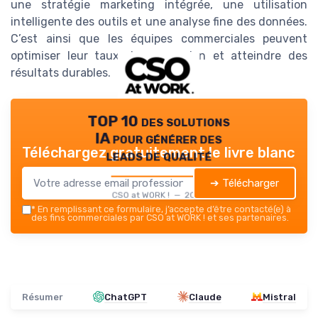
une stratégie marketing intégrée, une utilisation
intelligente des outils et une analyse fine des données.
C’est ainsi que les équipes commerciales peuvent
optimiser leur taux de conversion et atteindre des
résultats durables.
TOP 10 des solutions
IA pour générer des
Téléchargez gratuitement le livre blanc
leads de qualité
➔ Télécharger
CSO at WORK ! — 2026
*
En remplissant ce formulaire, j’accepte d’être contacté(e) à
des fins commerciales par CSO at WORK ! et ses partenaires.
Résumer
ChatGPT
Claude
Mistral