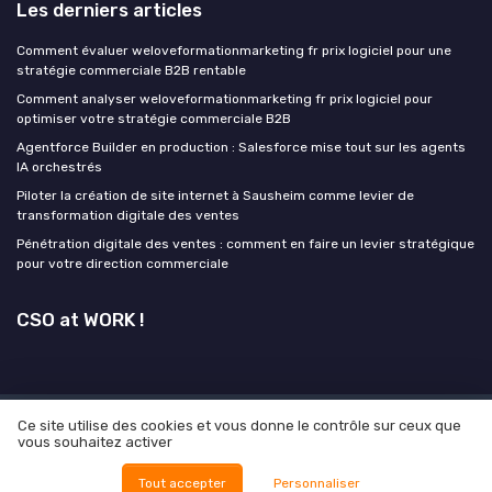
Les derniers articles
Comment évaluer weloveformationmarketing fr prix logiciel pour une
stratégie commerciale B2B rentable
Comment analyser weloveformationmarketing fr prix logiciel pour
optimiser votre stratégie commerciale B2B
Agentforce Builder en production : Salesforce mise tout sur les agents
IA orchestrés
Piloter la création de site internet à Sausheim comme levier de
transformation digitale des ventes
Pénétration digitale des ventes : comment en faire un levier stratégique
pour votre direction commerciale
CSO at WORK !
Ce site utilise des cookies et vous donne le contrôle sur ceux que
Mentions légales
Politique de confidentialité
Grande
vous souhaitez activer
Enquête 2026 sur l'IA et la leadgen
© CSO at WORK ! 2026
Tout accepter
Personnaliser