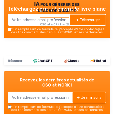
IA pour générer des
Téléchargez gratuitement le livre blanc
leads de qualité
➔ Télécharger
CSO at WORK ! — 2026
*
En remplissant ce formulaire, j’accepte d’être contacté(e) à
des fins commerciales par CSO at WORK ! et ses partenaires.
Résumer
ChatGPT
Claude
Mistral
Recevez les dernières actualités de
CSO at WORK !
➔ Je m'inscris
*
En remplissant ce formulaire, j’accepte d’être contacté(e) à
des fins commerciales par CSO at WORK ! et ses partenaires.