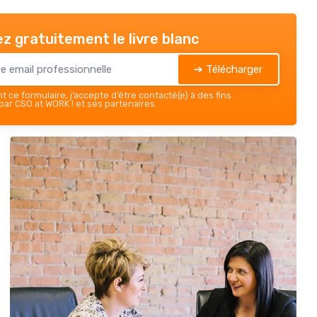
z gratuitement le livre blanc
➔ Télécharger
 ce formulaire, j’accepte d’être contacté(e) à des fins
ar CSO at WORK ! et ses partenaires.