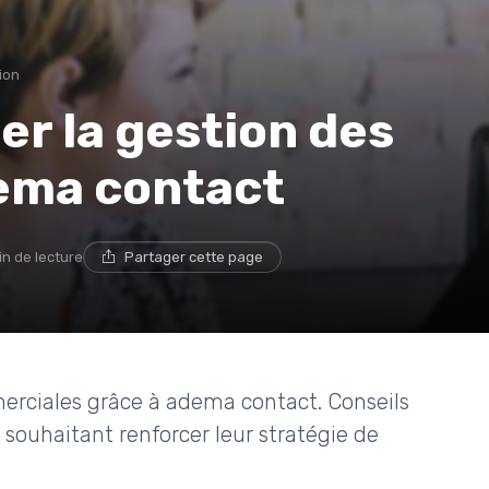
ion
r la gestion des
ema contact
in de lecture
Partager cette page
merciales grâce à adema contact. Conseils
souhaitant renforcer leur stratégie de