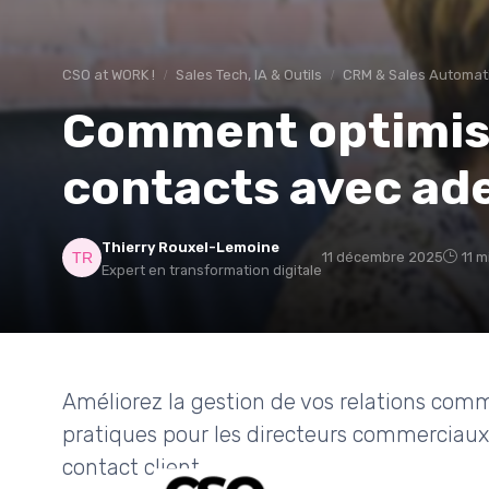
CSO at WORK !
Sales Tech, IA & Outils
CRM & Sales Automat
Comment optimise
contacts avec ad
Thierry Rouxel-Lemoine
11 décembre 2025
11 m
Expert en transformation digitale
Améliorez la gestion de vos relations com
pratiques pour les directeurs commerciaux 
contact client.