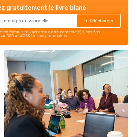
z gratuitement le livre blanc
➔ Télécharger
 ce formulaire, j’accepte d’être contacté(e) à des fins
ar CSO at WORK ! et ses partenaires.