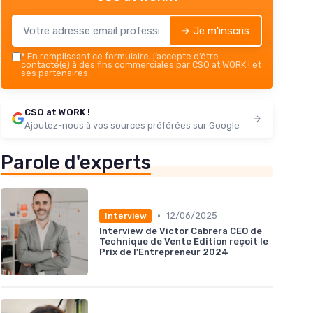
➔ Je m'inscris
*
En remplissant ce formulaire, j’accepte d’être
contacté(e) à des fins commerciales par CSO at WORK ! et
ses partenaires.
CSO at WORK !
Ajoutez-nous à vos sources préférées sur Google
Parole d'experts
•
12/06/2025
Interview
Interview de Victor Cabrera CEO de
Technique de Vente Edition reçoit le
Prix de l'Entrepreneur 2024