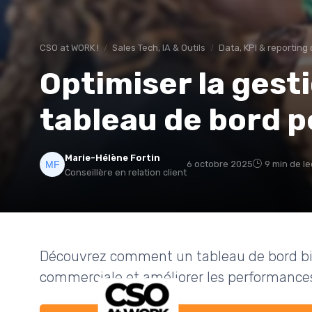
CSO at WORK !
Sales Tech, IA & Outils
Data, KPI & reporting
Optimiser la gest
tableau de bord 
Marie-Hélène Fortin
6 octobre 2025
9 min de l
Conseillère en relation client
Découvrez comment un tableau de bord bie
commerciale et améliorer les performances