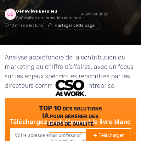
Geneviève Beaulieu
4 janvier 2026
Spécialiste en formation continue
10 min de lecture
Partager cette page
Analyse approfondie de la contribution du
marketing au chiffre d’affaires, avec un focus
sur les enjeux spécifiques rencontrés par les
directeurs commerciaux en entreprise.
TOP 10 des solutions
IA pour générer des
Téléchargez gratuitement le livre blanc
leads de qualité
➔ Télécharger
CSO at WORK ! — 2026