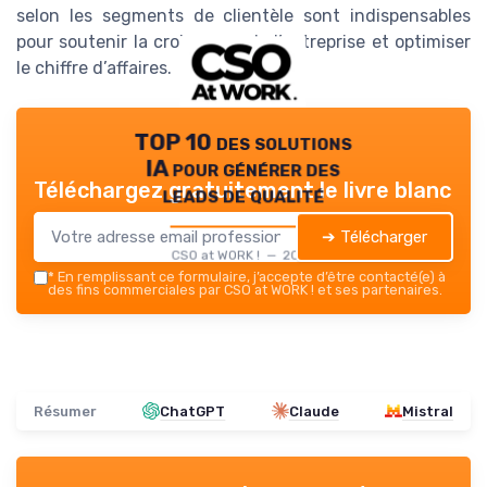
selon les segments de clientèle sont indispensables
pour soutenir la croissance de l’entreprise et optimiser
le chiffre d’affaires.
TOP 10 des solutions
IA pour générer des
Téléchargez gratuitement le livre blanc
leads de qualité
➔ Télécharger
CSO at WORK ! — 2026
*
En remplissant ce formulaire, j’accepte d’être contacté(e) à
des fins commerciales par CSO at WORK ! et ses partenaires.
Résumer
ChatGPT
Claude
Mistral