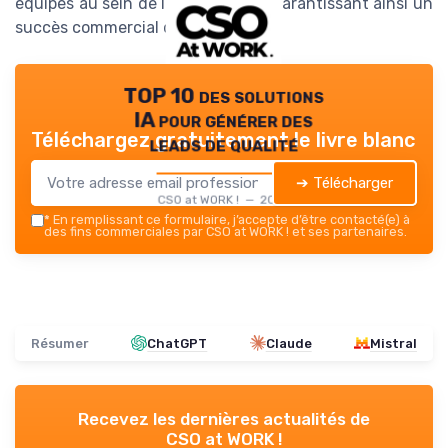
équipes au sein de l'organisation, garantissant ainsi un
succès commercial durable.
TOP 10 des solutions
IA pour générer des
Téléchargez gratuitement le livre blanc
leads de qualité
➔ Télécharger
CSO at WORK ! — 2026
*
En remplissant ce formulaire, j’accepte d’être contacté(e) à
des fins commerciales par CSO at WORK ! et ses partenaires.
Résumer
ChatGPT
Claude
Mistral
Recevez les dernières actualités de
CSO at WORK !