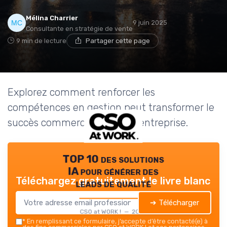
Mélina Charrier
9 juin 2025
Consultante en stratégie de vente
9 min de lecture
Partager cette page
Explorez comment renforcer les
compétences en gestion peut transformer le
succès commercial de votre entreprise.
TOP 10 des solutions
IA pour générer des
Téléchargez gratuitement le livre blanc
leads de qualité
➔ Télécharger
CSO at WORK ! — 2026
*
En remplissant ce formulaire, j’accepte d’être contacté(e) à