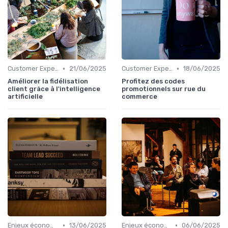
•
•
Customer Experience & rétention clients
21/06/2025
Customer Experience & rétention clients
18/06/2025
Améliorer la fidélisation
Profitez des codes
client grâce à l'intelligence
promotionnels sur rue du
artificielle
commerce
•
•
Enjeux économiques et marché B2B
13/06/2025
Enjeux économiques et marché B2B
06/06/2025