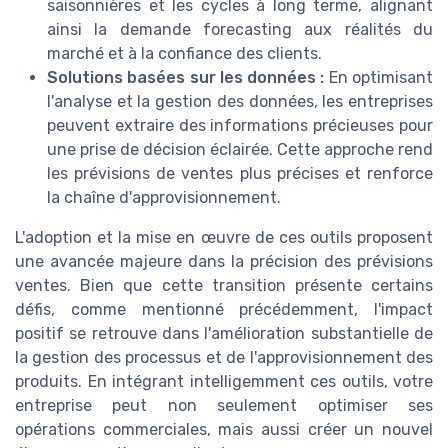
saisonnières et les cycles à long terme, alignant
ainsi la demande forecasting aux réalités du
marché et à la confiance des clients.
Solutions basées sur les données :
En optimisant
l'analyse et la gestion des données, les entreprises
peuvent extraire des informations précieuses pour
une prise de décision éclairée. Cette approche rend
les prévisions de ventes plus précises et renforce
la chaîne d'approvisionnement.
TOP 10 des
L'adoption et la mise en œuvre de ces outils proposent
solutions IA pour
une avancée majeure dans la précision des prévisions
générer des leads de
Téléchargez gratuitement le livre
ventes. Bien que cette transition présente certains
qualité
blanc
défis, comme mentionné précédemment, l'impact
positif se retrouve dans l'amélioration substantielle de
➔ Télécharger
la gestion des processus et de l'approvisionnement des
CSO at WORK ! — 2026
produits. En intégrant intelligemment ces outils, votre
*
En remplissant ce formulaire, j’accepte d’être
contacté(e) à des fins commerciales par CSO at WORK ! et
entreprise peut non seulement optimiser ses
ses partenaires.
opérations commerciales, mais aussi créer un nouvel