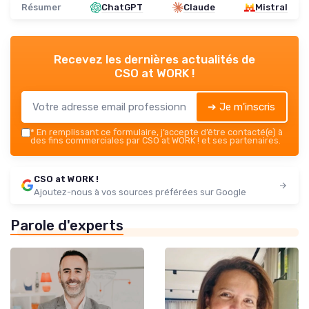
Résumer
ChatGPT
Claude
Mistral
Recevez les dernières actualités de
CSO at WORK !
➔ Je m'inscris
*
En remplissant ce formulaire, j’accepte d’être contacté(e) à
des fins commerciales par CSO at WORK ! et ses partenaires.
CSO at WORK !
Ajoutez-nous à vos sources préférées sur Google
Parole d'experts