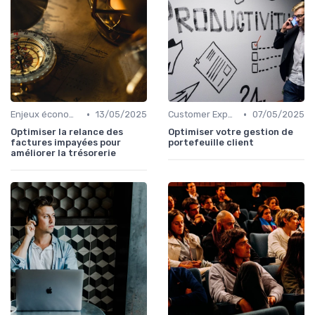
•
•
Enjeux économiques et marché B2B
13/05/2025
Customer Experience & rétention clients
07/05/2025
Optimiser la relance des
Optimiser votre gestion de
factures impayées pour
portefeuille client
améliorer la trésorerie