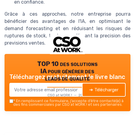
en confiance.
Grâce à ces approches, notre entreprise pourra
bénéficier des avantages de l'IA, en optimisant le
demand forecasting et en réduisant les risques de
ruptures de stock, tout en améliorant la precision des
previsions ventes.
TOP 10 des solutions
IA pour générer des
Téléchargez gratuitement le livre blanc
leads de qualité
➔ Télécharger
CSO at WORK ! — 2026
*
En remplissant ce formulaire, j’accepte d’être contacté(e) à
des fins commerciales par CSO at WORK ! et ses partenaires.