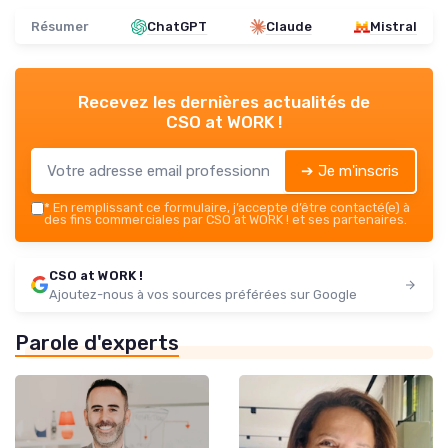
Résumer
ChatGPT
Claude
Mistral
Recevez les dernières actualités de
CSO at WORK !
➔ Je m'inscris
*
En remplissant ce formulaire, j’accepte d’être contacté(e) à
des fins commerciales par CSO at WORK ! et ses partenaires.
CSO at WORK !
Ajoutez-nous à vos sources préférées sur Google
Parole d'experts