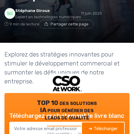
Stéphane Giroux
11 juin 2025
Expert en technologies numériques
9 min de lecture
Partager cette page
Explorez des stratégies innovantes pour
stimuler le développement commercial et
surmonter les défis uniques de notre
entreprise.
TOP 10 des solutions
IA pour générer des
Téléchargez gratuitement le livre blanc
leads de qualité
➔ Télécharger
CSO at WORK ! — 2026