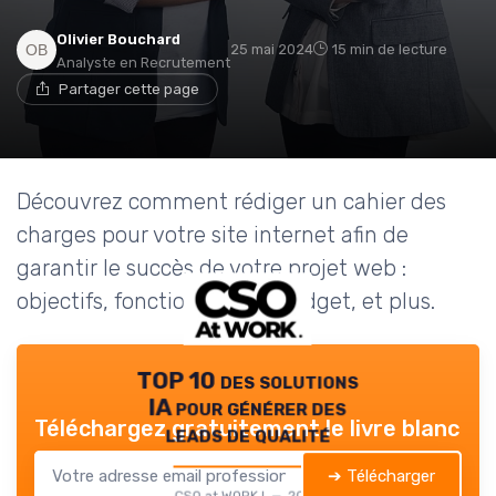
Olivier Bouchard
25 mai 2024
15 min de lecture
Analyste en Recrutement
Partager cette page
Découvrez comment rédiger un cahier des
charges pour votre site internet afin de
garantir le succès de votre projet web :
objectifs, fonctionnalités, budget, et plus.
TOP 10 des solutions
IA pour générer des
Téléchargez gratuitement le livre blanc
leads de qualité
➔ Télécharger
CSO at WORK ! — 2026