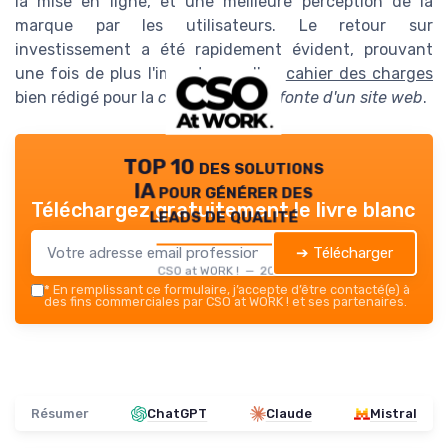
la mise en ligne, et une meilleure perception de la
marque par les utilisateurs. Le retour sur
investissement a été rapidement évident, prouvant
une fois de plus l'importance d'un
cahier des charges
bien rédigé pour la
création
ou la
refonte d'un site web
.
TOP 10 des solutions
IA pour générer des
Téléchargez gratuitement le livre blanc
leads de qualité
➔ Télécharger
CSO at WORK ! — 2026
*
En remplissant ce formulaire, j’accepte d’être contacté(e) à
des fins commerciales par CSO at WORK ! et ses partenaires.
Résumer
ChatGPT
Claude
Mistral