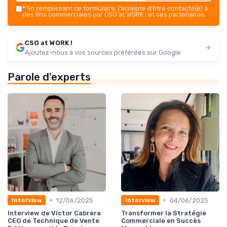
*
En remplissant ce formulaire, j’accepte d’être contacté(e) à
des fins commerciales par CSO at WORK ! et ses partenaires.
CSO at WORK !
Ajoutez-nous à vos sources préférées sur Google
Parole d'experts
•
•
12/06/2025
04/06/2025
Interview
Interview
Interview de Victor Cabrera
Transformer la Stratégie
CEO de Technique de Vente
Commerciale en Succès