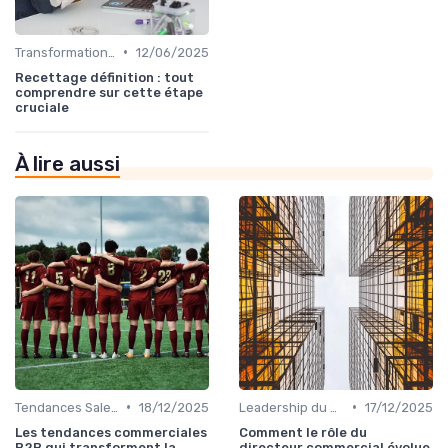
•
Transformation digitale des ventes
12/06/2025
Recettage définition : tout
comprendre sur cette étape
cruciale
À lire aussi
•
•
Tendances Sales & innovation commerciale
18/12/2025
Leadership du directeur commercial
17/12/2025
Les tendances commerciales
Comment le rôle du
B2B qui transforment la
directeur commercial évolue