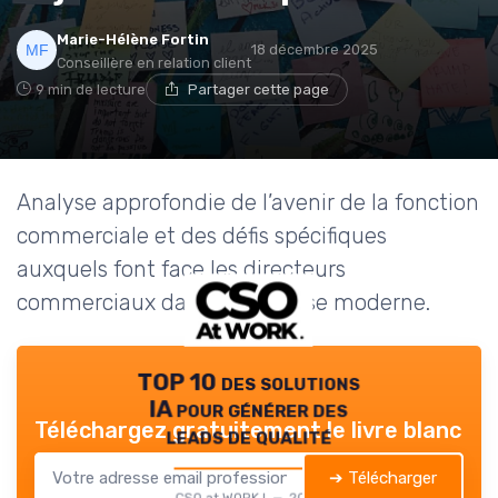
Marie-Hélène Fortin
18 décembre 2025
Conseillère en relation client
9 min de lecture
Partager cette page
Analyse approfondie de l’avenir de la fonction
commerciale et des défis spécifiques
auxquels font face les directeurs
commerciaux dans l’entreprise moderne.
TOP 10 des solutions
IA pour générer des
Téléchargez gratuitement le livre blanc
leads de qualité
➔ Télécharger
CSO at WORK ! — 2026