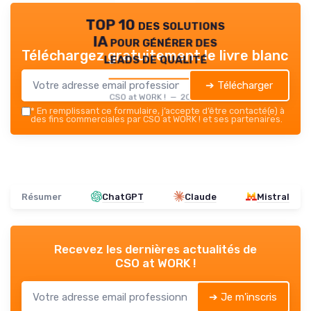
TOP 10 des solutions
IA pour générer des
Téléchargez gratuitement le livre blanc
leads de qualité
➔ Télécharger
CSO at WORK ! — 2026
*
En remplissant ce formulaire, j’accepte d’être contacté(e) à
des fins commerciales par CSO at WORK ! et ses partenaires.
Résumer
ChatGPT
Claude
Mistral
Recevez les dernières actualités de
CSO at WORK !
➔ Je m'inscris