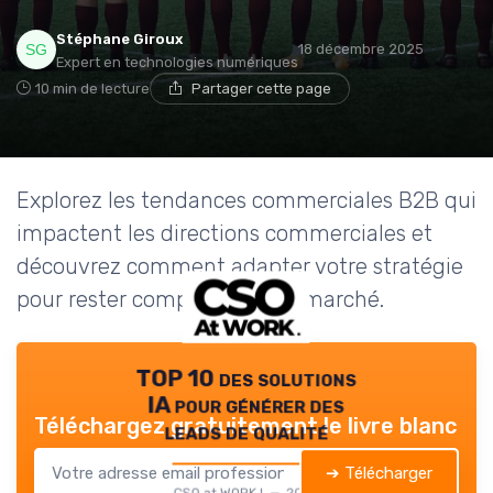
Stéphane Giroux
18 décembre 2025
Expert en technologies numériques
10 min de lecture
Partager cette page
Explorez les tendances commerciales B2B qui
impactent les directions commerciales et
découvrez comment adapter votre stratégie
pour rester compétitif sur le marché.
TOP 10 des solutions
IA pour générer des
Téléchargez gratuitement le livre blanc
leads de qualité
➔ Télécharger
CSO at WORK ! — 2026