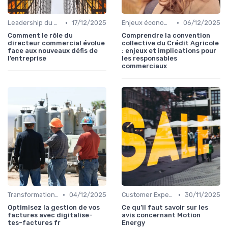
•
•
Leadership du directeur commercial
17/12/2025
Enjeux économiques et marché B2B
06/12/2025
Comment le rôle du
Comprendre la convention
directeur commercial évolue
collective du Crédit Agricole
face aux nouveaux défis de
: enjeux et implications pour
l’entreprise
les responsables
commerciaux
•
•
Transformation digitale des ventes
04/12/2025
Customer Experience & rétention clients
30/11/2025
Optimisez la gestion de vos
Ce qu’il faut savoir sur les
factures avec digitalise-
avis concernant Motion
tes-factures fr
Energy