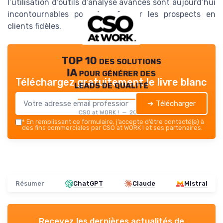
l’utilisation d’outils d’analyse avancés sont aujourd’hui
incontournables pour transformer les prospects en
clients fidèles.
TOP 10 des solutions
IA pour générer des
Téléchargez gratuitement le livre blanc
leads de qualité
➔ Télécharger
CSO at WORK ! — 2026
*
En remplissant ce formulaire, j’accepte d’être contacté(e) à
des fins commerciales par CSO at WORK ! et ses partenaires.
Résumer
ChatGPT
Claude
Mistral
Recevez les dernières actualités de