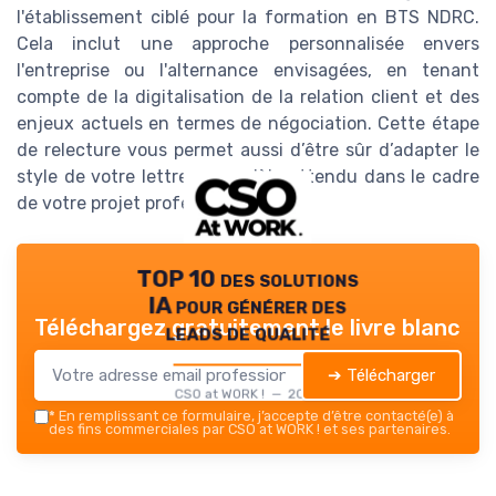
l'établissement ciblé pour la formation en BTS NDRC.
Cela inclut une approche personnalisée envers
l'entreprise ou l'alternance envisagées, en tenant
compte de la digitalisation de la relation client et des
enjeux actuels en termes de négociation. Cette étape
de relecture vous permet aussi d’être sûr d’adapter le
style de votre lettre au modèle attendu dans le cadre
de votre projet professionnel.
TOP 10 des solutions
IA pour générer des
Téléchargez gratuitement le livre blanc
leads de qualité
➔ Télécharger
CSO at WORK ! — 2026
*
En remplissant ce formulaire, j’accepte d’être contacté(e) à
des fins commerciales par CSO at WORK ! et ses partenaires.