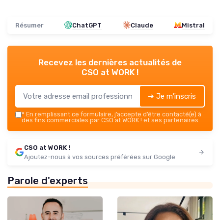
Résumer
ChatGPT
Claude
Mistral
Recevez les dernières actualités de
CSO at WORK !
➔ Je m'inscris
*
En remplissant ce formulaire, j’accepte d’être contacté(e) à
des fins commerciales par CSO at WORK ! et ses partenaires.
CSO at WORK !
Ajoutez-nous à vos sources préférées sur Google
Parole d'experts