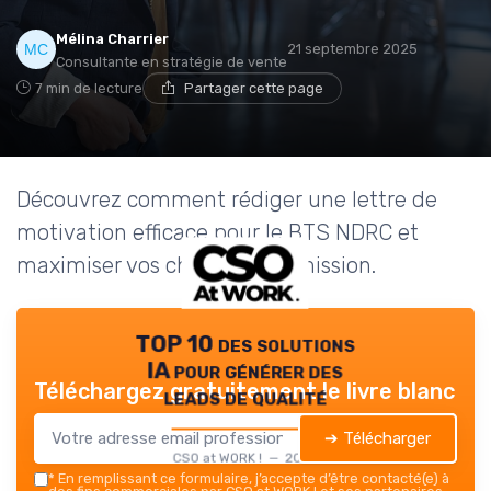
Mélina Charrier
21 septembre 2025
Consultante en stratégie de vente
7 min de lecture
Partager cette page
Découvrez comment rédiger une lettre de
motivation efficace pour le BTS NDRC et
maximiser vos chances d'admission.
TOP 10 des solutions
IA pour générer des
Téléchargez gratuitement le livre blanc
leads de qualité
➔ Télécharger
CSO at WORK ! — 2026
*
En remplissant ce formulaire, j’accepte d’être contacté(e) à