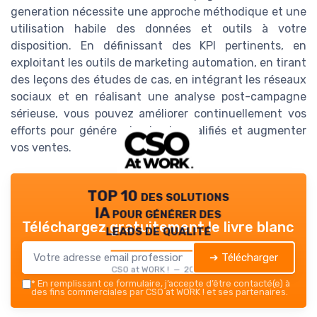
generation nécessite une approche méthodique et une
utilisation habile des données et outils à votre
disposition. En définissant des KPI pertinents, en
exploitant les outils de marketing automation, en tirant
des leçons des études de cas, en intégrant les réseaux
sociaux et en réalisant une analyse post-campagne
sérieuse, vous pouvez améliorer continuellement vos
efforts pour générer des leads qualifiés et augmenter
vos ventes.
TOP 10 des solutions
IA pour générer des
Téléchargez gratuitement le livre blanc
leads de qualité
➔ Télécharger
CSO at WORK ! — 2026
*
En remplissant ce formulaire, j’accepte d’être contacté(e) à
des fins commerciales par CSO at WORK ! et ses partenaires.