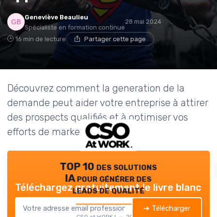
Geneviève Beaulieu
28 mai 2024
Spécialiste en formation continue
16 min de lecture
Partager cette page
Découvrez comment la generation de la
demande peut aider votre entreprise à attirer
des prospects qualifiés et à optimiser vos
efforts de marketing.
TOP 10 des solutions
IA pour générer des
Téléchargez gratuitement le livre blanc
leads de qualité
➔ Télécharger
CSO at WORK ! — 2026