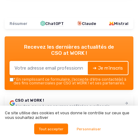
Résumer
ChatGPT
Claude
Mistral
Recevez les dernières actualités de
CSO at WORK !
➔ Je m'inscris
*
En remplissant ce formulaire, j’accepte d’être contacté(e) à
des fins commerciales par CSO at WORK ! et ses partenaires.
CSO at WORK !
Ajoutez-nous à vos sources préférées sur Google
Ce site utilise des cookies et vous donne le contrôle sur ceux que
vous souhaitez activer
Parole d'experts
Tout accepter
Personnaliser