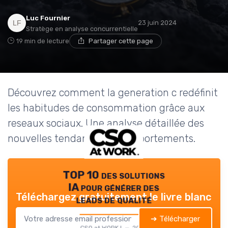
Luc Fournier
23 juin 2024
Stratège en analyse concurrentielle
19 min de lecture
Partager cette page
Découvrez comment la generation c redéfinit
les habitudes de consommation grâce aux
reseaux sociaux. Une analyse détaillée des
nouvelles tendances et comportements.
TOP 10 des solutions
IA pour générer des
Téléchargez gratuitement le livre blanc
leads de qualité
➔ Télécharger
CSO at WORK ! — 2026