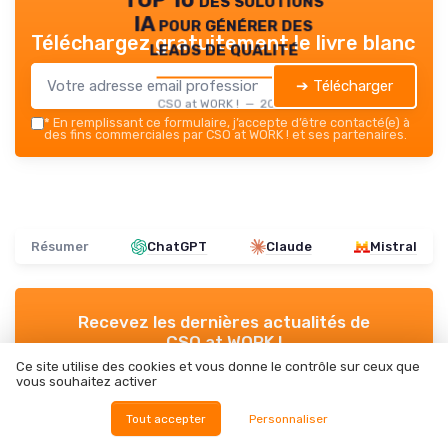
IA pour générer des
Téléchargez gratuitement le livre blanc
leads de qualité
➔ Télécharger
CSO at WORK ! — 2026
*
En remplissant ce formulaire, j’accepte d’être contacté(e) à
des fins commerciales par CSO at WORK ! et ses partenaires.
Résumer
ChatGPT
Claude
Mistral
Recevez les dernières actualités de
CSO at WORK !
Ce site utilise des cookies et vous donne le contrôle sur ceux que
vous souhaitez activer
➔ Je m'inscris
Tout accepter
Personnaliser
*
En remplissant ce formulaire, j’accepte d’être contacté(e) à
des fins commerciales par CSO at WORK ! et ses partenaires.