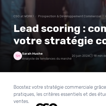
CSO at WORK !
Prospection & Développement Commercial
Lead scoring : c
votre stratégie 
Sarah Huche
20 juin 2024
18 min d
Analyste de tendances du marché
Boostez votre stratégie commerciale grâce 
pratiques, les critères essentiels et des é
ventes.