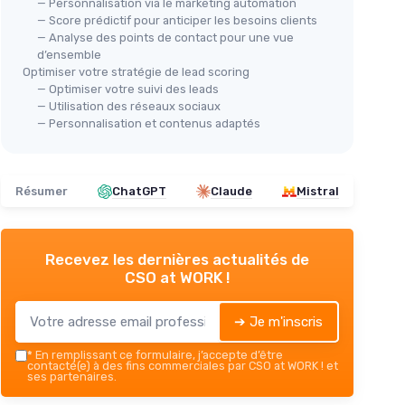
— Personnalisation via le marketing automation
— Score prédictif pour anticiper les besoins clients
— Analyse des points de contact pour une vue
d’ensemble
Optimiser votre stratégie de lead scoring
— Optimiser votre suivi des leads
— Utilisation des réseaux sociaux
— Personnalisation et contenus adaptés
Résumer
ChatGPT
Claude
Mistral
Recevez les dernières actualités de
CSO at WORK !
➔ Je m'inscris
*
En remplissant ce formulaire, j’accepte d’être
contacté(e) à des fins commerciales par CSO at WORK ! et
ses partenaires.