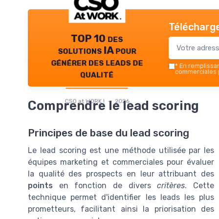
Télécharge
TOP 10 des
solutions IA pour
générer des leads de
*
En remplissant
qualité
commerciales p
CSO at WORK ! — 2026
Comprendre le lead scoring
Principes de base du lead scoring
Le lead scoring est une méthode utilisée par les
équipes marketing et commerciales pour évaluer
la qualité des prospects en leur attribuant des
points
en fonction de divers
critères
. Cette
technique permet d'identifier les leads les plus
prometteurs, facilitant ainsi la priorisation des