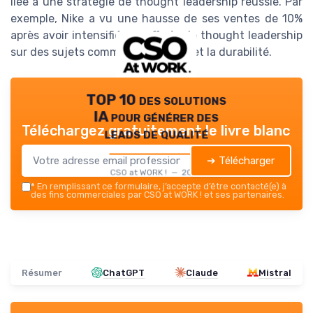
liée à une stratégie de thought leadership réussie. Par
exemple, Nike a vu une hausse de ses ventes de 10%
après avoir intensifié ses efforts de thought leadership
sur des sujets comme l'innovation et la durabilité.
TOP 10 des solutions
IA pour générer des
Téléchargez gratuitement le livre blanc
leads de qualité
➔ Télécharger
CSO at WORK ! — 2026
*
En remplissant ce formulaire, j’accepte d’être contacté(e) à
des fins commerciales par CSO at WORK ! et ses partenaires.
Résumer
ChatGPT
Claude
Mistral