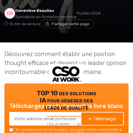
Geneviève Beaulieu
11 juillet 2024
Spécialiste en formation continue
16 min de lecture
Partager cette page
Découvrez comment établir une position
thought efficace et devenir un leader opinion
incontournable dans votre domaine.
TOP 10 des solutions
IA pour générer des
Téléchargez gratuitement le livre blanc
leads de qualité
➔ Télécharger
CSO at WORK ! — 2026
*
En remplissant ce formulaire, j’accepte d’être contacté(e) à