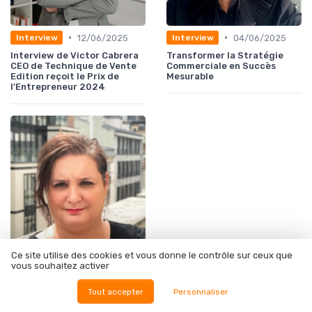
•
•
12/06/2025
04/06/2025
Interview
Interview
Interview de Victor Cabrera
Transformer la Stratégie
CEO de Technique de Vente
Commerciale en Succès
Edition reçoit le Prix de
Mesurable
l'Entrepreneur 2024
Ce site utilise des cookies et vous donne le contrôle sur ceux que
•
12/06/2025
Interview
vous souhaitez activer
FOCUS SUR - Le marketing
d'influence, vraie ou fausse
Tout accepter
Personnaliser
opportunité pour le e-
commerce ?