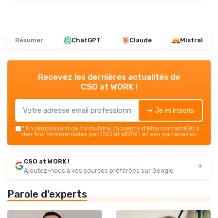
Résumer
ChatGPT
Claude
Mistral
Recevez les dernières actualités de
CSO at WORK !
➔ Je m'inscris
*
En remplissant ce formulaire, j’accepte d’être contacté(e) à
des fins commerciales par CSO at WORK ! et ses partenaires.
CSO at WORK !
Ajoutez-nous à vos sources préférées sur Google
Parole d'experts