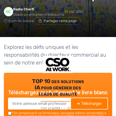
Nadia Cherfi
25 mai 2025
Coach en entretien d'embauche
8 min de lecture
Partager cette page
Explorez les défis uniques et les
responsabilités du directeur commercial au
sein de notre entreprise.
TOP 10 des solutions
IA pour générer des
Téléchargez gratuitement le livre blanc
leads de qualité
➔ Télécharger
CSO at WORK ! — 2026
*
En remplissant ce formulaire, j’accepte d’être contacté(e) à