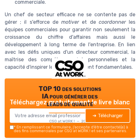
commerciale.
Un chef de secteur efficace ne se contente pas de
gérer ; il s'efforce de
motiver
et de
coordonner
les
équipes commerciales pour garantir non seulement la
croissance du chiffre d'affaires mais aussi le
développement à long terme de l'entreprise. En lien
avec les défis uniques d'un directeur commercial, la
maîtrise des compétences interpersonnelles et la
capacité d'inspirer les équipes restent fondamentales.
TOP 10 des solutions
IA pour générer des
Téléchargez gratuitement le livre blanc
leads de qualité
➔ Télécharger
CSO at WORK ! — 2026
*
En remplissant ce formulaire, j’accepte d’être contacté(e) à
des fins commerciales par CSO at WORK ! et ses partenaires.