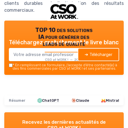
clients durables et l'optimisation des résultats
commerciaux.
TOP 10 des solutions
IA pour générer des
Téléchargez gratuitement le livre blanc
leads de qualité
➔ Télécharger
CSO at WORK ! — 2026
*
En remplissant ce formulaire, j’accepte d’être contacté(e) à
des fins commerciales par CSO at WORK ! et ses partenaires.
Résumer
ChatGPT
Claude
Mistral
Recevez les dernières actualités de
CSO at WORK !