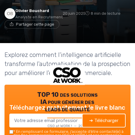
Olivier Bouchard
20 juin 2025
8 min de lecture
Analyste en Recrutement
Partager cette page
Explorez comment l'intelligence artificielle
transforme l'automatisation de la prospection
pour améliorer l'efficacité commerciale.
TOP 10 des solutions
IA pour générer des
Téléchargez gratuitement le livre blanc
leads de qualité
➔ Télécharger
CSO at WORK ! — 2026
*
En remplissant ce formulaire, j’accepte d’être contacté(e) à