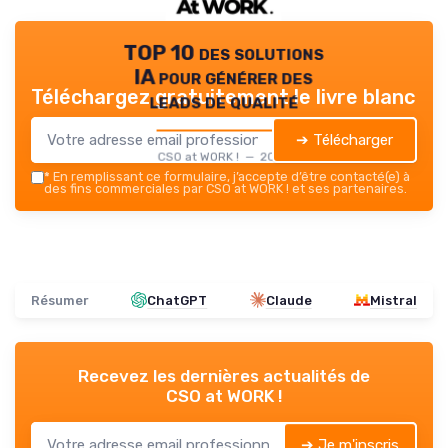
TOP 10 des solutions
IA pour générer des
Téléchargez gratuitement le livre blanc
leads de qualité
➔ Télécharger
CSO at WORK ! — 2026
*
En remplissant ce formulaire, j’accepte d’être contacté(e) à
des fins commerciales par CSO at WORK ! et ses partenaires.
Résumer
ChatGPT
Claude
Mistral
Recevez les dernières actualités de
CSO at WORK !
➔ Je m'inscris