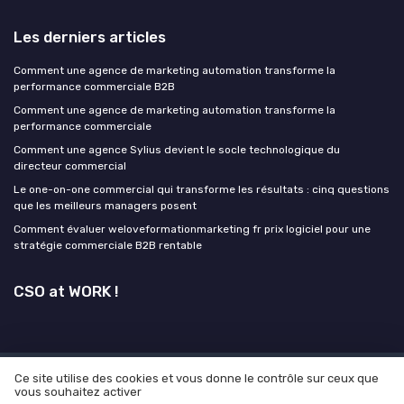
Les derniers articles
Comment une agence de marketing automation transforme la
performance commerciale B2B
Comment une agence de marketing automation transforme la
performance commerciale
Comment une agence Sylius devient le socle technologique du
directeur commercial
Le one-on-one commercial qui transforme les résultats : cinq questions
que les meilleurs managers posent
Comment évaluer weloveformationmarketing fr prix logiciel pour une
stratégie commerciale B2B rentable
CSO at WORK !
Ce site utilise des cookies et vous donne le contrôle sur ceux que
Mentions légales
Politique de confidentialité
Grande
vous souhaitez activer
Enquête 2026 sur l'IA et la leadgen