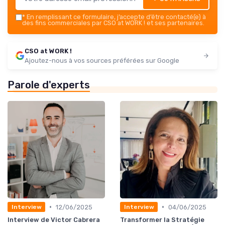
*
En remplissant ce formulaire, j’accepte d’être contacté(e) à
des fins commerciales par CSO at WORK ! et ses partenaires.
CSO at WORK !
Ajoutez-nous à vos sources préférées sur Google
Parole d'experts
•
•
12/06/2025
04/06/2025
Interview
Interview
Interview de Victor Cabrera
Transformer la Stratégie