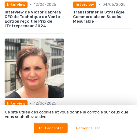
•
•
12/06/2025
04/06/2025
Interview
Interview
Interview de Victor Cabrera
Transformer la Stratégie
CEO de Technique de Vente
Commerciale en Succès
Edition reçoit le Prix de
Mesurable
l'Entrepreneur 2024
•
12/06/2025
Interview
FOCUS SUR - Le marketing
Ce site utilise des cookies et vous donne le contrôle sur ceux que
d'influence, vraie ou fausse
vous souhaitez activer
opportunité pour le e-
commerce ?
Tout accepter
Personnaliser