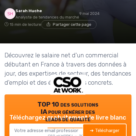
Sarah Huche
9 mai 2024
Analyste de tendances du marché
15 min de lecture
Partager cette page
Découvrez le salaire net d'un commercial
débutant en France à travers des données à
jour, des expertises de secteur, des tendances
d'emploi et des études de cas concrets.
TOP 10 des solutions
IA pour générer des
Téléchargez gratuitement le livre blanc
leads de qualité
➔ Télécharger
CSO at WORK ! — 2026