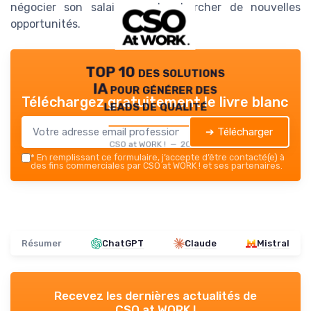
négocier son salaire ou de chercher de nouvelles
opportunités.
TOP 10 des solutions
IA pour générer des
Téléchargez gratuitement le livre blanc
leads de qualité
➔ Télécharger
CSO at WORK ! — 2026
*
En remplissant ce formulaire, j’accepte d’être contacté(e) à
des fins commerciales par CSO at WORK ! et ses partenaires.
Résumer
ChatGPT
Claude
Mistral
Recevez les dernières actualités de
CSO at WORK !