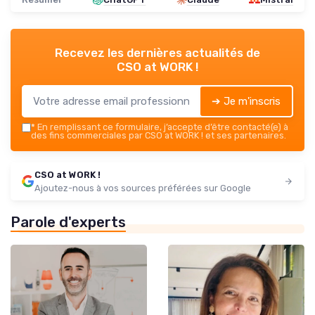
Recevez les dernières actualités de
CSO at WORK !
➔ Je m'inscris
*
En remplissant ce formulaire, j’accepte d’être contacté(e) à
des fins commerciales par CSO at WORK ! et ses partenaires.
CSO at WORK !
Ajoutez-nous à vos sources préférées sur Google
Parole d'experts