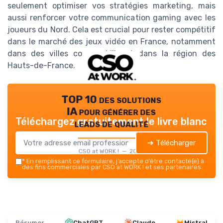
seulement optimiser vos stratégies marketing, mais
aussi renforcer votre communication gaming avec les
joueurs du Nord. Cela est crucial pour rester compétitif
dans le marché des jeux vidéo en France, notamment
dans des villes comme Lille et dans la région des
Hauts-de-France.
TOP 10 des solutions
IA pour générer des
Téléchargez gratuitement le livre blanc
leads de qualité
➔ Télécharger
CSO at WORK ! — 2026
*
En remplissant ce formulaire, j’accepte d’être contacté(e) à
des fins commerciales par CSO at WORK ! et ses partenaires.
Résumer
ChatGPT
Claude
Mistral