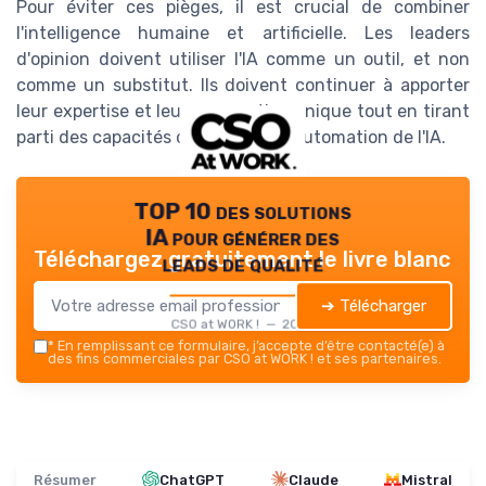
Pour éviter ces pièges, il est crucial de combiner
l'intelligence humaine et artificielle. Les leaders
d'opinion doivent utiliser l'IA comme un outil, et non
comme un substitut. Ils doivent continuer à apporter
leur expertise et leur perspective unique tout en tirant
parti des capacités d'analyse et d'automation de l'IA.
TOP 10 des solutions
IA pour générer des
Téléchargez gratuitement le livre blanc
leads de qualité
➔ Télécharger
CSO at WORK ! — 2026
*
En remplissant ce formulaire, j’accepte d’être contacté(e) à
des fins commerciales par CSO at WORK ! et ses partenaires.
Résumer
ChatGPT
Claude
Mistral