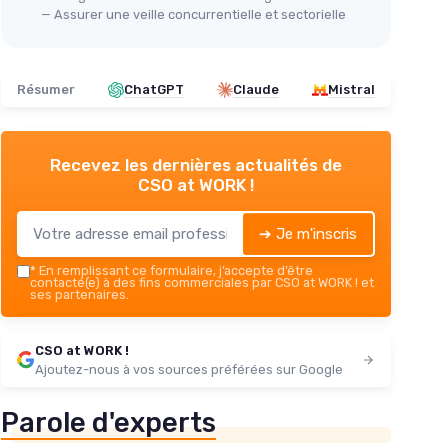
— Assurer une veille concurrentielle et sectorielle
Résumer
ChatGPT
Claude
Mistral
Recevez les dernières actualités de
CSO at WORK !
➔ Je m'inscris
*
En remplissant ce formulaire, j’accepte d’être
contacté(e) à des fins commerciales par CSO at WORK ! et
ses partenaires.
CSO at WORK !
Ajoutez-nous à vos sources préférées sur Google
Parole d'experts