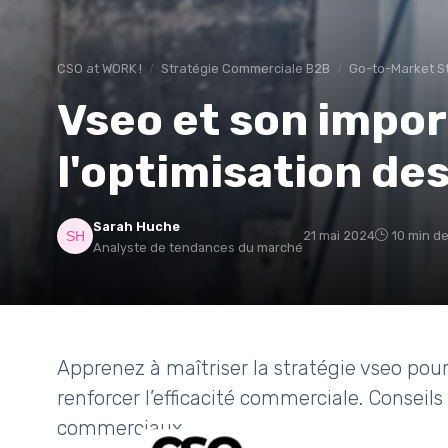
CSO at WORK !
Stratégie Commerciale B2B
Go-to-Market S
Vseo et son impo
l'optimisation de
Sarah Huche
21 mai 2024
10 min de
Analyste de tendances du marché
Apprenez à maîtriser la stratégie vseo pour 
renforcer l’efficacité commerciale. Conseils
commerciaux.