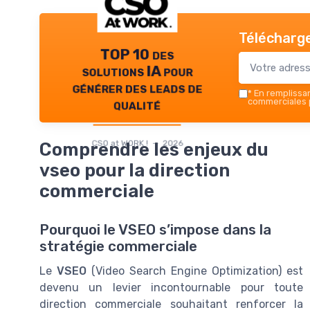
Télécharge
TOP 10 des
solutions IA pour
générer des leads de
*
En remplissant
qualité
commerciales p
CSO at WORK ! — 2026
Comprendre les enjeux du
vseo pour la direction
commerciale
Pourquoi le VSEO s’impose dans la
stratégie commerciale
Le
VSEO
(Video Search Engine Optimization) est
devenu un levier incontournable pour toute
direction commerciale souhaitant renforcer la