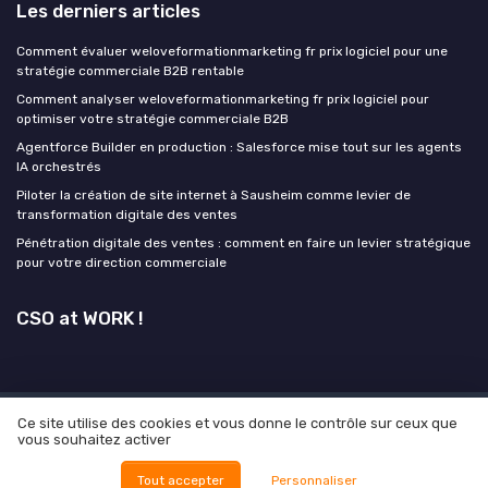
Les derniers articles
Comment évaluer weloveformationmarketing fr prix logiciel pour une
stratégie commerciale B2B rentable
Comment analyser weloveformationmarketing fr prix logiciel pour
optimiser votre stratégie commerciale B2B
Agentforce Builder en production : Salesforce mise tout sur les agents
IA orchestrés
Piloter la création de site internet à Sausheim comme levier de
transformation digitale des ventes
Pénétration digitale des ventes : comment en faire un levier stratégique
pour votre direction commerciale
CSO at WORK !
Ce site utilise des cookies et vous donne le contrôle sur ceux que
Mentions légales
Politique de confidentialité
Grande
vous souhaitez activer
Enquête 2026 sur l'IA et la leadgen
© CSO at WORK ! 2026
Tout accepter
Personnaliser