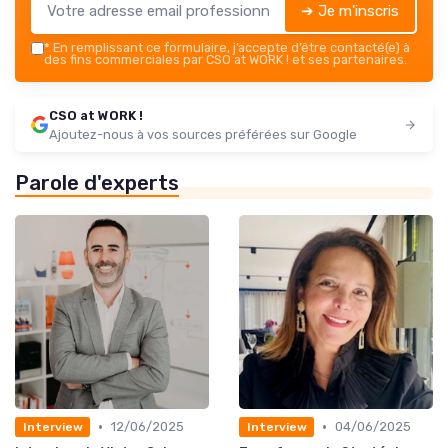
➔ Je m'inscris
*
En remplissant ce formulaire, j’accepte d’être contacté(e) à
des fins commerciales par CSO at WORK ! et ses partenaires.
CSO at WORK !
Ajoutez-nous à vos sources préférées sur Google
Parole d'experts
•
•
12/06/2025
04/06/2025
Interview
Interview