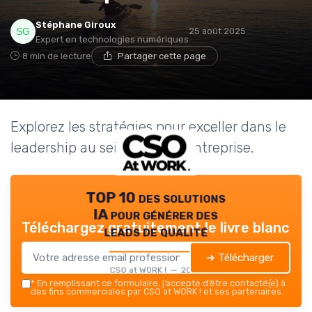
Stéphane Giroux
25 août 2025
Expert en technologies numériques
8 min de lecture
Partager cette page
Explorez les stratégies pour exceller dans le
leadership au sein de notre entreprise.
TOP 10 des solutions
IA pour générer des
Téléchargez gratuitement le livre blanc
leads de qualité
➔ Télécharger
CSO at WORK ! — 2026
*
En remplissant ce formulaire, j’accepte d’être contacté(e) à
des fins commerciales par CSO at WORK ! et ses partenaires.