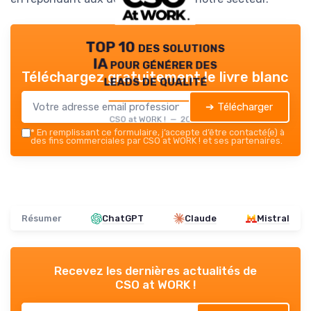
TOP 10 des solutions
IA pour générer des
Téléchargez gratuitement le livre blanc
leads de qualité
➔ Télécharger
CSO at WORK ! — 2026
*
En remplissant ce formulaire, j’accepte d’être contacté(e) à
des fins commerciales par CSO at WORK ! et ses partenaires.
Résumer
ChatGPT
Claude
Mistral
Recevez les dernières actualités de
CSO at WORK !