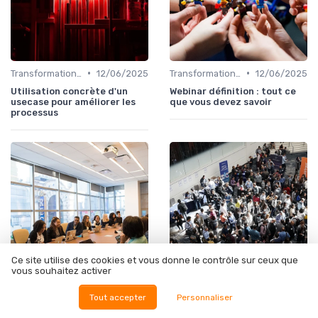
•
•
Transformation digitale des ventes
12/06/2025
Transformation digitale des ventes
12/06/2025
Utilisation concrète d'un
Webinar définition : tout ce
usecase pour améliorer les
que vous devez savoir
processus
Ce site utilise des cookies et vous donne le contrôle sur ceux que
vous souhaitez activer
•
•
Transformation digitale des ventes
09/11/2025
Enjeux économiques et marché B2B
10/01/2025
Tout accepter
Personnaliser
Brand content manager : un
Les bienfaits des produits o r