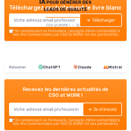
IA pour générer des
Téléchargez gratuitement le livre blanc
leads de qualité
➔ Télécharger
CSO at WORK ! — 2026
*
En remplissant ce formulaire, j’accepte d’être contacté(e) à
des fins commerciales par CSO at WORK ! et ses partenaires.
Résumer
ChatGPT
Claude
Mistral
Recevez les dernières actualités de
CSO at WORK !
➔ Je m'inscris
*
En remplissant ce formulaire, j’accepte d’être contacté(e) à
des fins commerciales par CSO at WORK ! et ses partenaires.