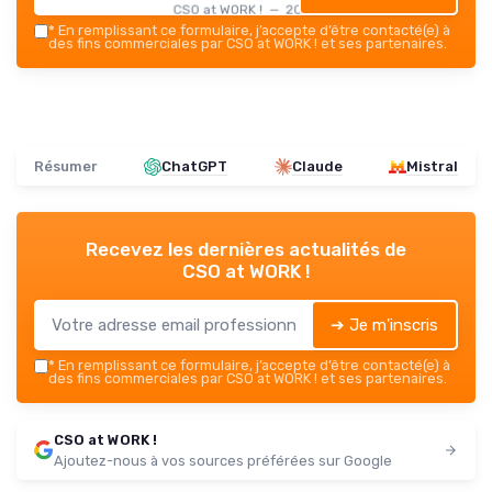
CSO at WORK ! — 2026
*
En remplissant ce formulaire, j’accepte d’être contacté(e) à
des fins commerciales par CSO at WORK ! et ses partenaires.
Résumer
ChatGPT
Claude
Mistral
Recevez les dernières actualités de
CSO at WORK !
➔ Je m'inscris
*
En remplissant ce formulaire, j’accepte d’être contacté(e) à
des fins commerciales par CSO at WORK ! et ses partenaires.
CSO at WORK !
Ajoutez-nous à vos sources préférées sur Google