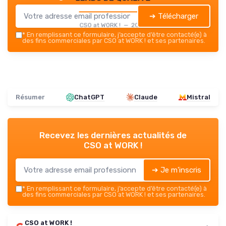
➔ Télécharger
CSO at WORK ! — 2026
*
En remplissant ce formulaire, j’accepte d’être contacté(e) à
des fins commerciales par CSO at WORK ! et ses partenaires.
Résumer
ChatGPT
Claude
Mistral
Recevez les dernières actualités de
CSO at WORK !
➔ Je m'inscris
*
En remplissant ce formulaire, j’accepte d’être contacté(e) à
des fins commerciales par CSO at WORK ! et ses partenaires.
CSO at WORK !