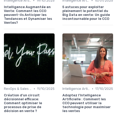
•
•
Intelligence Artificielle pour les ventes
19/10/2025
Intelligence Artificielle pour les ventes
10/01/2025
Intelligence Augmentée en
5 astuces pour exploiter
Vente: Comment les CCO
pleinement le potentiel du
peuvent-ils Anticiper les
Big Data en vente: Un guide
Tendances et Dynamiser les
incontournable pour le CCO
Ventes?
•
•
RevOps & Sales Ops
11/10/2025
Intelligence Artificielle pour les ventes
17/10/2025
Création d'un circuit
Adoptez l'Intelligence
décisionnel efficace:
Artificielle : Comment les
Comment optimiser le
CCO peuvent utiliser la
processus de prise de
technologie pour maximiser
décision en vente ?
les ventes