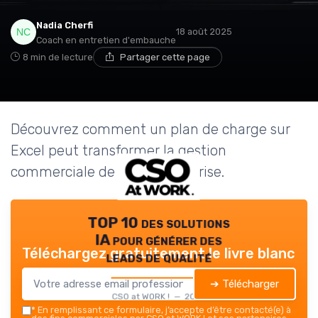
Nadia Cherfi
18 août 2025
Coach en entretien d'embauche
8 min de lecture
Partager cette page
Découvrez comment un plan de charge sur
Excel peut transformer la gestion
commerciale de votre entreprise.
TOP 10 des solutions
IA pour générer des
Téléchargez gratuitement le livre blanc
leads de qualité
➔ Télécharger
CSO at WORK ! — 2026
*
En remplissant ce formulaire, j’accepte d’être contacté(e) à