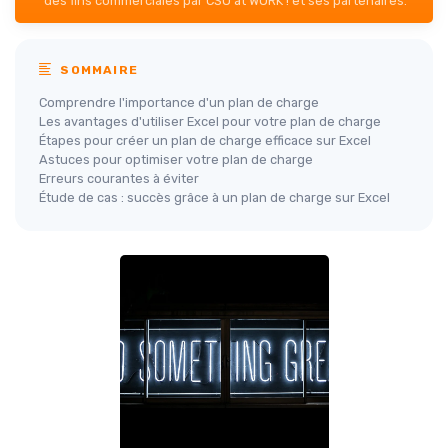
des fins commerciales par CSO at WORK ! et ses partenaires.
SOMMAIRE
Comprendre l'importance d'un plan de charge
Les avantages d'utiliser Excel pour votre plan de charge
Étapes pour créer un plan de charge efficace sur Excel
Astuces pour optimiser votre plan de charge
Erreurs courantes à éviter
Étude de cas : succès grâce à un plan de charge sur Excel