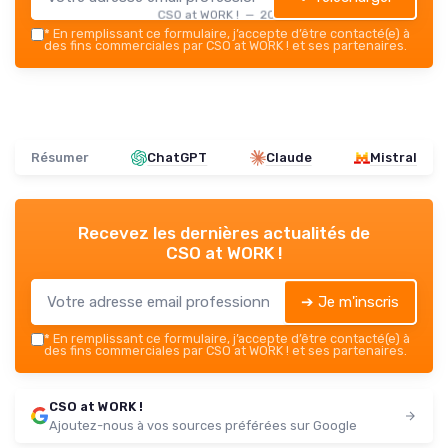
CSO at WORK ! — 2026
*
En remplissant ce formulaire, j’accepte d’être contacté(e) à
des fins commerciales par CSO at WORK ! et ses partenaires.
Résumer
ChatGPT
Claude
Mistral
Recevez les dernières actualités de
CSO at WORK !
➔ Je m'inscris
*
En remplissant ce formulaire, j’accepte d’être contacté(e) à
des fins commerciales par CSO at WORK ! et ses partenaires.
CSO at WORK !
Ajoutez-nous à vos sources préférées sur Google