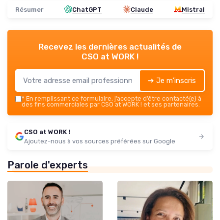
Résumer
ChatGPT
Claude
Mistral
Recevez les dernières actualités de
CSO at WORK !
➔ Je m'inscris
*
En remplissant ce formulaire, j’accepte d’être contacté(e) à
des fins commerciales par CSO at WORK ! et ses partenaires.
CSO at WORK !
Ajoutez-nous à vos sources préférées sur Google
Parole d'experts