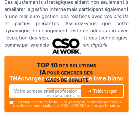
Ces ajustements stratégiques aident non seulement à
améliorer la
gestion
interne mais participent également
à une meilleure gestion des relations avec vos
clients
et parties prenantes. Assurez-vous que cette
dynamique de changement reste en adéquation avec
l'évolution des
marchés financiers
et des technologies,
comme par exemple, la
transformation digitale
.
TOP 10 des solutions
IA pour générer des
Téléchargez gratuitement le livre blanc
leads de qualité
➔ Télécharger
CSO at WORK ! — 2026
*
En remplissant ce formulaire, j’accepte d’être contacté(e) à
des fins commerciales par CSO at WORK ! et ses partenaires.