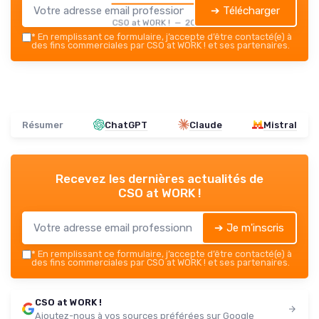
➔ Télécharger
CSO at WORK ! — 2026
*
En remplissant ce formulaire, j’accepte d’être contacté(e) à
des fins commerciales par CSO at WORK ! et ses partenaires.
Résumer
ChatGPT
Claude
Mistral
Recevez les dernières actualités de
CSO at WORK !
➔ Je m'inscris
*
En remplissant ce formulaire, j’accepte d’être contacté(e) à
des fins commerciales par CSO at WORK ! et ses partenaires.
CSO at WORK !
Ajoutez-nous à vos sources préférées sur Google