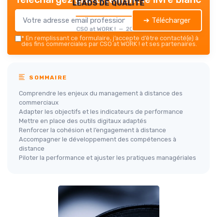
leads de qualité
➔ Télécharger
CSO at WORK ! — 2026
*
En remplissant ce formulaire, j’accepte d’être contacté(e) à
des fins commerciales par CSO at WORK ! et ses partenaires.
SOMMAIRE
Comprendre les enjeux du management à distance des
commerciaux
Adapter les objectifs et les indicateurs de performance
Mettre en place des outils digitaux adaptés
Renforcer la cohésion et l’engagement à distance
Accompagner le développement des compétences à
distance
Piloter la performance et ajuster les pratiques managériales