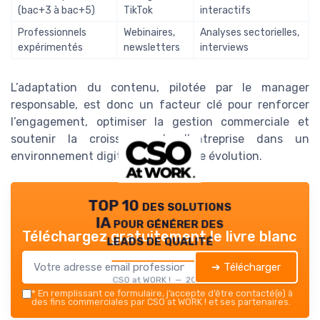
(bac+3 à bac+5)
TikTok
interactifs
Professionnels
Webinaires,
Analyses sectorielles,
expérimentés
newsletters
interviews
L’adaptation du contenu, pilotée par le manager
responsable, est donc un facteur clé pour renforcer
l’engagement, optimiser la gestion commerciale et
soutenir la croissance de l’entreprise dans un
environnement digital en constante évolution.
TOP 10 des solutions
IA pour générer des
Téléchargez gratuitement le livre blanc
leads de qualité
➔ Télécharger
CSO at WORK ! — 2026
*
En remplissant ce formulaire, j’accepte d’être contacté(e) à
des fins commerciales par CSO at WORK ! et ses partenaires.