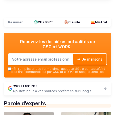
Résumer
ChatGPT
Claude
Mistral
Recevez les dernières actualités de
CSO at WORK !
➔ Je m'inscris
*
En remplissant ce formulaire, j’accepte d’être contacté(e) à
des fins commerciales par CSO at WORK ! et ses partenaires.
CSO at WORK !
Ajoutez-nous à vos sources préférées sur Google
Parole d'experts