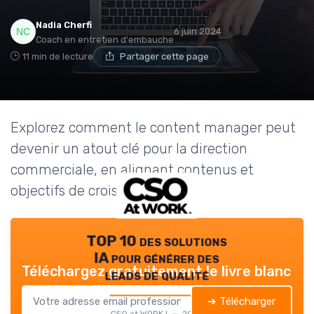
Nadia Cherfi
6 juin 2024
Coach en entretien d'embauche
11 min de lecture
Partager cette page
Explorez comment le content manager peut
devenir un atout clé pour la direction
commerciale, en alignant contenus et
objectifs de croissance.
TOP 10 des solutions
IA pour générer des
Téléchargez gratuitement le livre blanc
leads de qualité
➔ Télécharger
CSO at WORK ! — 2026