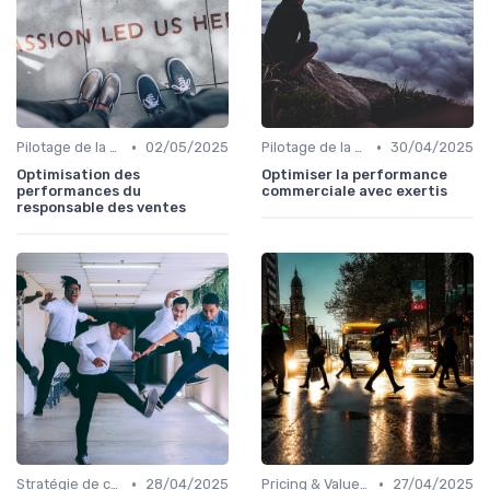
•
•
Pilotage de la performance commerciale
02/05/2025
Pilotage de la performance commerciale
30/04/2025
Optimisation des
Optimiser la performance
performances du
commerciale avec exertis
responsable des ventes
•
•
Stratégie de croissance B2B
28/04/2025
Pricing & Value Proposition
27/04/2025