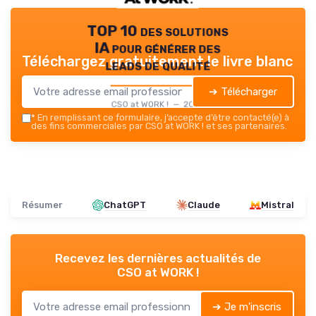
TOP 10 des solutions
IA pour générer des
Téléchargez gratuitement le livre blanc
leads de qualité
➔ Télécharger
CSO at WORK ! — 2026
*
En remplissant ce formulaire, j’accepte d’être contacté(e) à
des fins commerciales par CSO at WORK ! et ses partenaires.
Résumer
ChatGPT
Claude
Mistral
Recevez les dernières actualités de
CSO at WORK !
➔ Je m'inscris