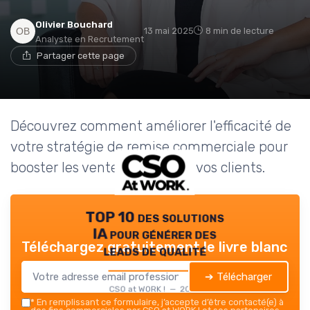
Olivier Bouchard
13 mai 2025
8 min de lecture
Analyste en Recrutement
Partager cette page
Découvrez comment améliorer l'efficacité de
votre stratégie de remise commerciale pour
booster les ventes et fidéliser vos clients.
TOP 10 des solutions
IA pour générer des
Téléchargez gratuitement le livre blanc
leads de qualité
➔ Télécharger
CSO at WORK ! — 2026
*
En remplissant ce formulaire, j’accepte d’être contacté(e) à