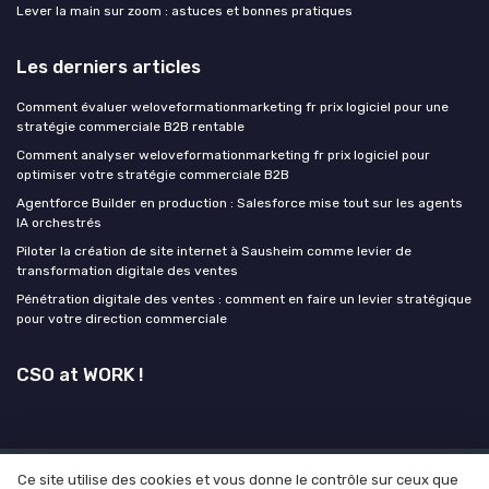
Lever la main sur zoom : astuces et bonnes pratiques
Les derniers articles
Comment évaluer weloveformationmarketing fr prix logiciel pour une
stratégie commerciale B2B rentable
Comment analyser weloveformationmarketing fr prix logiciel pour
optimiser votre stratégie commerciale B2B
Agentforce Builder en production : Salesforce mise tout sur les agents
IA orchestrés
Piloter la création de site internet à Sausheim comme levier de
transformation digitale des ventes
Pénétration digitale des ventes : comment en faire un levier stratégique
pour votre direction commerciale
CSO at WORK !
Ce site utilise des cookies et vous donne le contrôle sur ceux que
Mentions légales
Politique de confidentialité
Grande