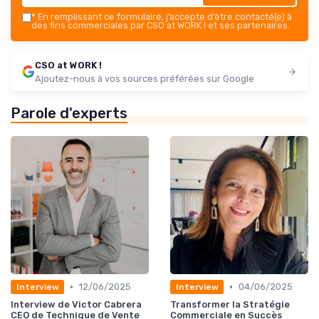
*
En remplissant ce formulaire, j’accepte d’être contacté(e) à
des fins commerciales par CSO at WORK ! et ses partenaires.
CSO at WORK !
Ajoutez-nous à vos sources préférées sur Google
Parole d'experts
•
•
12/06/2025
04/06/2025
Interview
Interview
Interview de Victor Cabrera
Transformer la Stratégie
CEO de Technique de Vente
Commerciale en Succès