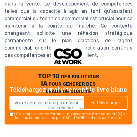
dans la vente. Le développement de compétences
telles que la capacité à agir en tant qu'assistant
commercial ou technico commercial est crucial pour se
maintenir à la pointe du marché. Ce contexte
changeant sollicite une réflexion stratégique
permanente sur le plan d'actions de l'agent
commercial, orientée vers une amélioration continue
des compétences et de la relation client.
TOP 10 des solutions
IA pour générer des
Téléchargez gratuitement le livre blanc
leads de qualité
➔ Télécharger
CSO at WORK ! — 2026
*
En remplissant ce formulaire, j’accepte d’être contacté(e) à
des fins commerciales par CSO at WORK ! et ses partenaires.