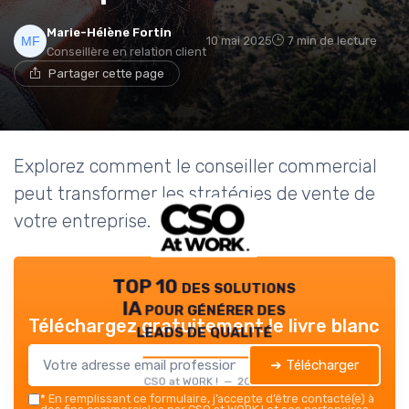
Marie-Hélène Fortin
10 mai 2025
7 min de lecture
Conseillère en relation client
Partager cette page
Explorez comment le conseiller commercial
peut transformer les stratégies de vente de
votre entreprise.
TOP 10 des solutions
IA pour générer des
Téléchargez gratuitement le livre blanc
leads de qualité
➔ Télécharger
CSO at WORK ! — 2026
*
En remplissant ce formulaire, j’accepte d’être contacté(e) à