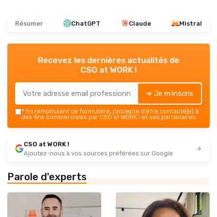
Résumer
ChatGPT
Claude
Mistral
Recevez les dernières actualités de
CSO at WORK !
➔ Je m'inscris
*
En remplissant ce formulaire, j’accepte d’être contacté(e) à
des fins commerciales par CSO at WORK ! et ses partenaires.
CSO at WORK !
Ajoutez-nous à vos sources préférées sur Google
Parole d'experts