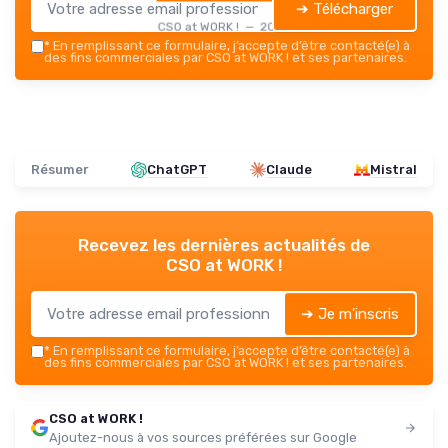
➔ Télécharger
CSO at WORK ! — 2026
*
En remplissant ce formulaire, j’accepte d’être contacté(e) à
des fins commerciales par CSO at WORK ! et ses partenaires.
Résumer
ChatGPT
Claude
Mistral
Recevez les dernières actualités de
CSO at WORK !
➔ Je m'inscris
*
En remplissant ce formulaire, j’accepte d’être contacté(e) à
des fins commerciales par CSO at WORK ! et ses partenaires.
CSO at WORK !
Ajoutez-nous à vos sources préférées sur Google