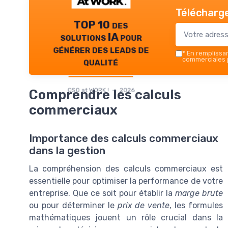
Télécharge
TOP 10 des
solutions IA pour
générer des leads de
*
En remplissant
qualité
commerciales p
CSO at WORK ! — 2026
Comprendre les calculs
commerciaux
Importance des calculs commerciaux
dans la gestion
La compréhension des calculs commerciaux est
essentielle pour optimiser la performance de votre
entreprise. Que ce soit pour établir la
marge brute
ou pour déterminer le
prix de vente
, les formules
mathématiques jouent un rôle crucial dans la