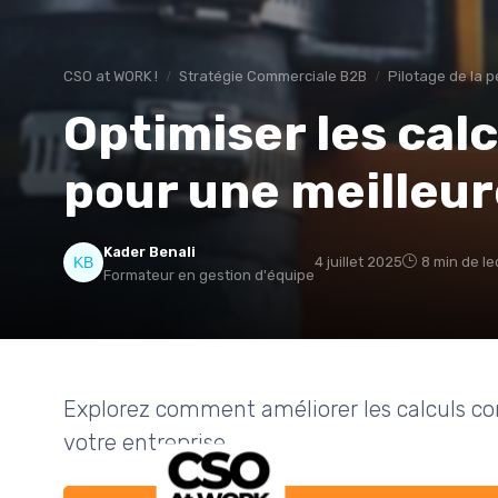
CSO at WORK !
Stratégie Commerciale B2B
Pilotage de la
Optimiser les ca
pour une meilleu
Kader Benali
4 juillet 2025
8 min de le
Formateur en gestion d'équipe
Explorez comment améliorer les calculs c
votre entreprise.