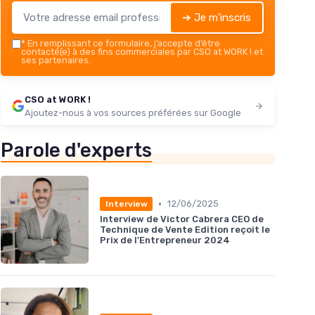
➔ Je m'inscris
*
En remplissant ce formulaire, j’accepte d’être
contacté(e) à des fins commerciales par CSO at WORK ! et
ses partenaires.
CSO at WORK !
Ajoutez-nous à vos sources préférées sur Google
Parole d'experts
•
12/06/2025
Interview
Interview de Victor Cabrera CEO de
Technique de Vente Edition reçoit le
Prix de l'Entrepreneur 2024