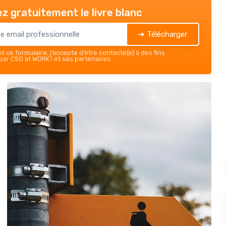
z gratuitement le livre blanc
➔ Télécharger
 ce formulaire, j’accepte d’être contacté(e) à des fins
ar CSO at WORK ! et ses partenaires.